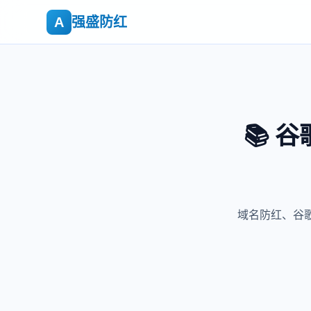
强盛防红
A
📚 谷
域名防红、谷歌