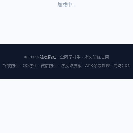
加载中...
© 2026
强盛防红
· 全网无对手 · 永久防红官网
谷歌防红 · QQ防红 · 微信防红 · 防反诈屏蔽 · APK爆毒处理 · 高防CDN