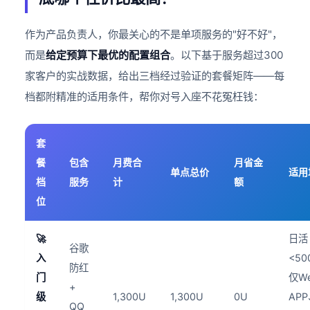
作为产品负责人，你最关心的不是单项服务的"好不好"，
而是
给定预算下最优的配置组合
。以下基于服务超过300
家客户的实战数据，给出三档经过验证的套餐矩阵——每
档都附精准的适用条件，帮你对号入座不花冤枉钱：
套
餐
包含
月费合
月省金
单点总价
适用
档
服务
计
额
位
🚀
日活
谷歌
入
<50
防红
门
仅W
+
级
1,300U
1,300U
0U
AP
QQ