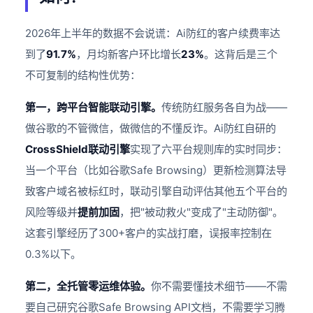
2026年上半年的数据不会说谎：Ai防红的客户续费率达
到了
91.7%
，月均新客户环比增长
23%
。这背后是三个
不可复制的结构性优势：
第一，跨平台智能联动引擎。
传统防红服务各自为战——
做谷歌的不管微信，做微信的不懂反诈。Ai防红自研的
CrossShield联动引擎
实现了六平台规则库的实时同步：
当一个平台（比如谷歌Safe Browsing）更新检测算法导
致客户域名被标红时，联动引擎自动评估其他五个平台的
风险等级并
提前加固
，把"被动救火"变成了"主动防御"。
这套引擎经历了300+客户的实战打磨，误报率控制在
0.3%以下。
第二，全托管零运维体验。
你不需要懂技术细节——不需
要自己研究谷歌Safe Browsing API文档，不需要学习腾