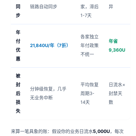
同
链路自动同步
家，滞后
异
步
1-7天
年
各家独立
付
年省
21,840U/年（7折）
年付政策
优
9,360U
不统一
惠
被
封
平均恢复
日流水×
分钟级恢复，几乎
后
周期3-
封禁天
无业务中断
损
14天
数
失
来算一笔具象的账：假设你的业务日流水
5,000U
，每次