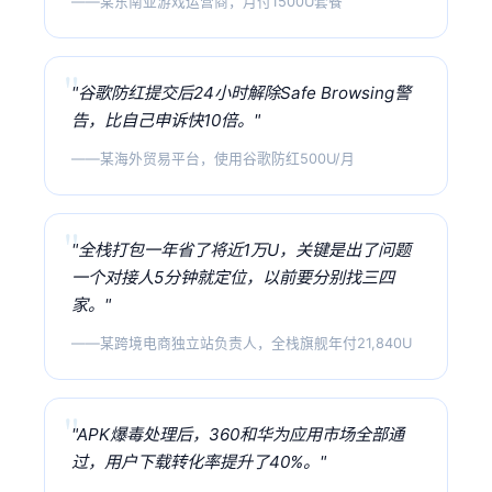
——某东南亚游戏运营商，月付1500U套餐
"谷歌防红提交后24小时解除Safe Browsing警
告，比自己申诉快10倍。"
——某海外贸易平台，使用谷歌防红500U/月
"全栈打包一年省了将近1万U，关键是出了问题
一个对接人5分钟就定位，以前要分别找三四
家。"
——某跨境电商独立站负责人，全栈旗舰年付21,840U
"APK爆毒处理后，360和华为应用市场全部通
过，用户下载转化率提升了40%。"