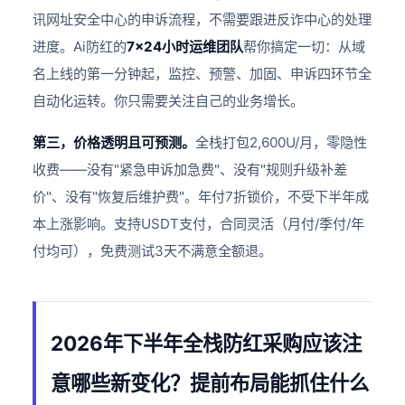
讯网址安全中心的申诉流程，不需要跟进反诈中心的处理
进度。Ai防红的
7×24小时运维团队
帮你搞定一切：从域
名上线的第一分钟起，监控、预警、加固、申诉四环节全
自动化运转。你只需要关注自己的业务增长。
第三，价格透明且可预测。
全栈打包2,600U/月，零隐性
收费——没有"紧急申诉加急费"、没有"规则升级补差
价"、没有"恢复后维护费"。年付7折锁价，不受下半年成
本上涨影响。支持USDT支付，合同灵活（月付/季付/年
付均可），免费测试3天不满意全额退。
2026年下半年全栈防红采购应该注
意哪些新变化？提前布局能抓住什么