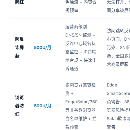
防红
色通道 + 内容合
无法打开、
规预审
圈分享被屏
运营商级别
访问跳转反
DNS/SNI监测 +
防反
心页面、DN
反诈中心域名状
诈屏
500U/月
污染、SNI
态监控 + IP归属
蔽
断、全国多
地合规 + 快速申
营商级屏蔽
诉通道
多浏览器兼容检
Edge
测 +
SmartScre
浏览
Edge/Safari/360
色警告、36
器防
500U/月
等非谷歌浏览器
览器风险提
红
白名单维护 + 拦
Safari欺诈
截预警
警告