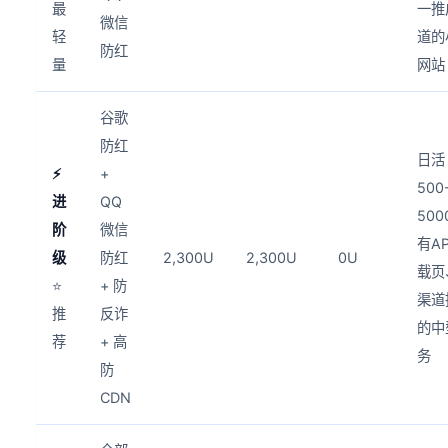
最
一推
微信
轻
道的
防红
量
网站
谷歌
防红
日活
⚡
+
500
进
QQ
500
阶
微信
有A
级
防红
2,300U
2,300U
0U
载页
⭐
+ 防
渠道
推
反诈
的中
荐
+ 高
务
防
CDN