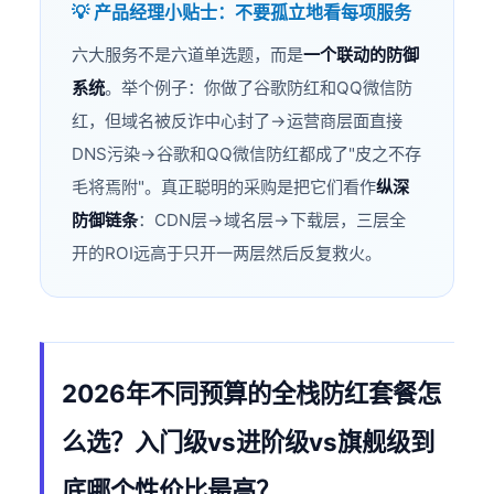
💡 产品经理小贴士：不要孤立地看每项服务
六大服务不是六道单选题，而是
一个联动的防御
系统
。举个例子：你做了谷歌防红和QQ微信防
红，但域名被反诈中心封了→运营商层面直接
DNS污染→谷歌和QQ微信防红都成了"皮之不存
毛将焉附"。真正聪明的采购是把它们看作
纵深
防御链条
：CDN层→域名层→下载层，三层全
开的ROI远高于只开一两层然后反复救火。
2026年不同预算的全栈防红套餐怎
么选？入门级vs进阶级vs旗舰级到
底哪个性价比最高？