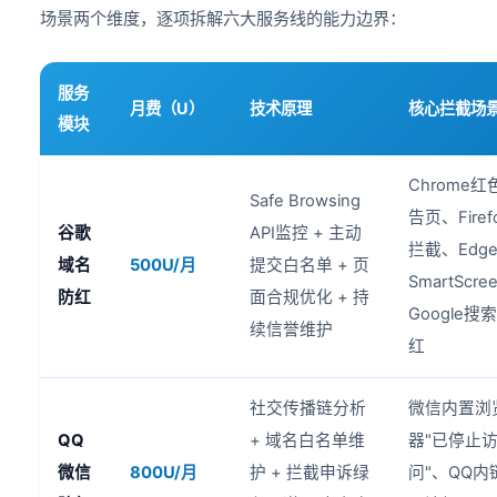
场景两个维度，逐项拆解六大服务线的能力边界：
服务
月费（U）
技术原理
核心拦截场
模块
Chrome红
Safe Browsing
告页、Firef
谷歌
API监控 + 主动
拦截、Edg
域名
500U/月
提交白名单 + 页
SmartScre
防红
面合规优化 + 持
Google搜
续信誉维护
红
社交传播链分析
微信内置浏
QQ
+ 域名白名单维
器"已停止
微信
800U/月
护 + 拦截申诉绿
问"、QQ内