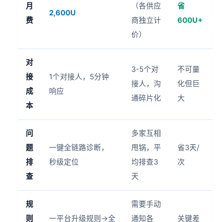
月
（各供应
省
2,600U
费
商独立计
600U+
价）
对
3-5个对
不可量
接
1个对接人，5分钟
接人，沟
化但巨
成
响应
通碎片化
大
本
问
多家互相
题
一键全链路诊断，
甩锅，平
省3天/
排
秒级定位
均排查3
次
查
天
规
需要手动
则
一平台升级规则→全
通知各
关键差