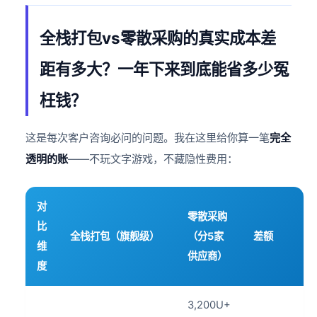
全栈打包vs零散采购的真实成本差
距有多大？一年下来到底能省多少冤
枉钱？
这是每次客户咨询必问的问题。我在这里给你算一笔
完全
透明的账
——不玩文字游戏，不藏隐性费用：
对
零散采购
比
全栈打包（旗舰级）
（分5家
差额
维
供应商）
度
3,200U+