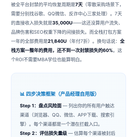
被全平台封禁的平均恢复周期是
7天
（零散采购场景下，
需要分别找谷歌、QQ微信、反诈中心三家处理）。7天
的直接收入损失就是
35,000U
——这还没算用户流失、
品牌伤害和SEO权重下降的间接损失。而全栈打包方案
一年的全部费用是
21,840U
（年付7折）。换句话说：
全
栈方案一整年的费用，还不到一次封禁损失的60%
。这
个ROI不需要MBA学位也能算明白。
📊 四步决策框架（产品经理自用版）
Step 1：盘点风险面
— 列出你的所有用户触达
渠道（浏览器、QQ、微信、APP下载、搜索引
擎）。每个渠道都是一个潜在拦截入口。
Step 2：评估损失量级
— 估算每个渠道被封后