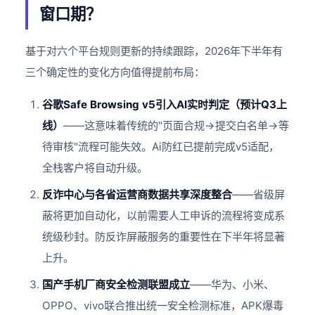
窗口期？
基于对六个平台规则更新的持续跟踪，2026年下半年有
三个确定性的变化方向值得提前布局：
谷歌Safe Browsing v5引入AI实时判定（预计Q3上
线）
——这意味着传统的"页面合规→提交白名单→等
待审核"流程可能失效。Ai防红已提前完成v5适配，
全栈客户将自动升级。
反诈中心与各省运营商数据共享深度整合
——省级屏
蔽将更加自动化，以前需要人工申诉的流程将变成系
统级秒封。防反诈屏蔽服务的重要性在下半年将显著
上升。
国产手机厂商安全检测联盟成立
——华为、小米、
OPPO、vivo联合推出统一安全检测标准，APK爆毒