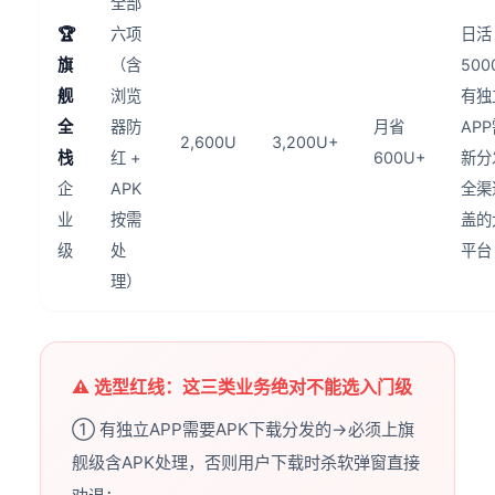
全部
🏆
六项
日活
旗
（含
500
舰
浏览
有独
全
器防
月省
AP
2,600U
3,200U+
栈
红 +
600U+
新分
企
APK
全渠
业
按需
盖的
级
处
平台
理）
⚠️ 选型红线：这三类业务绝对不能选入门级
① 有独立APP需要APK下载分发的→必须上旗
舰级含APK处理，否则用户下载时杀软弹窗直接