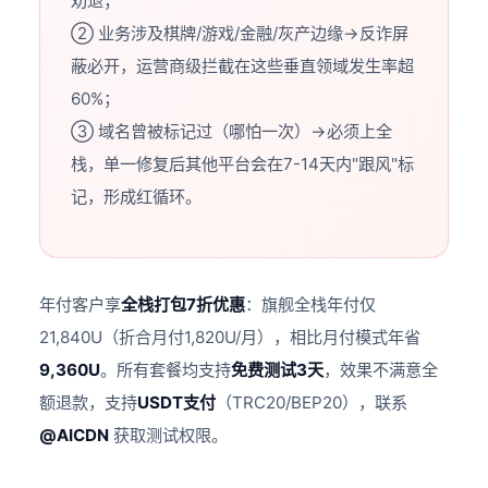
劝退；
② 业务涉及棋牌/游戏/金融/灰产边缘→反诈屏
蔽必开，运营商级拦截在这些垂直领域发生率超
60%；
③ 域名曾被标记过（哪怕一次）→必须上全
栈，单一修复后其他平台会在7-14天内"跟风"标
记，形成红循环。
年付客户享
全栈打包7折优惠
：旗舰全栈年付仅
21,840U（折合月付1,820U/月），相比月付模式年省
9,360U
。所有套餐均支持
免费测试3天
，效果不满意全
额退款，支持
USDT支付
（TRC20/BEP20），联系
@AICDN
获取测试权限。