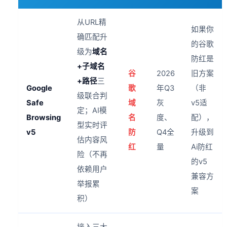
从URL精
如果你
确匹配升
的谷歌
级为
域名
防红是
+子域名
谷
2026
旧方案
+路径
三
Google
歌
年Q3
（非
级联合判
Safe
域
灰
v5适
定；AI模
Browsing
名
度、
配），
型实时评
v5
防
Q4全
升级到
估内容风
红
量
Ai防红
险（不再
的v5
依赖用户
兼容方
举报累
案
积）