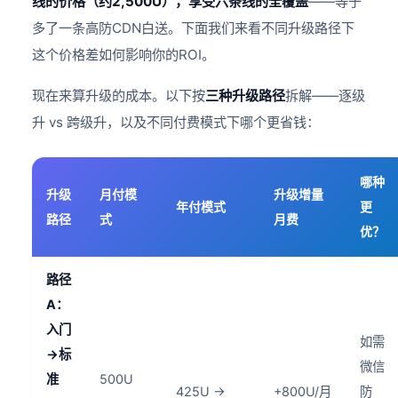
线的价格（约2,500U），享受六条线的全覆盖
——等于
多了一条高防CDN白送。下面我们来看不同升级路径下
这个价格差如何影响你的ROI。
现在来算升级的成本。以下按
三种升级路径
拆解——逐级
升 vs 跨级升，以及不同付费模式下哪个更省钱：
哪种
升级
月付模
升级增量
年付模式
更
路径
式
月费
优？
路径
A：
入门
如需
→标
微信
准
500U
425U →
+800U/月
防