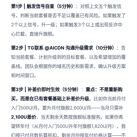
第1步 | 触发信号自查（5分钟）
：对照上文五个触发信
号，判断当前套餐是否不足以覆盖已有风险。如果触发了
2个以上信号，升一级；如果触发3个以上或出现反诈中
心拦截，直接升旗舰。
第2步 | TG联系 @AICDN 沟通升级需求（10分钟）
：告
知当前套餐、计划升级到的目标套餐、以及希望增加的覆
盖线。团队会根据你的域名历史和新需求，确认升级方案
和时间窗口。
第3步 | 补差价即时生效（5分钟）
：
重点：不是重新购
买，而是在已有套餐基础上补差价升级
。比如你当前月付
入门500U/月，要升月付旗舰2,600U/月——当月只需补
2,100U差价
，当天剩余天数按旗舰标准服务。如果你希
望转年付（从月付入门500U升年付旗舰1,820U/月），我
们按已付月数折算抵扣，剩余月份按年付价格计算——不