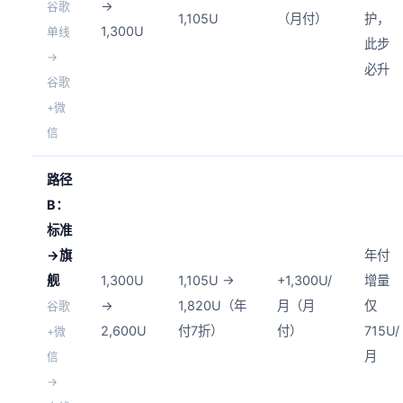
→
谷歌
1,105U
（月付）
护，
1,300U
单线
此步
→
必升
谷歌
+微
信
路径
B：
标准
→旗
年付
舰
1,300U
1,105U →
+1,300U/
增量
→
1,820U（年
月（月
仅
谷歌
2,600U
付7折）
付）
715U/
+微
月
信
→