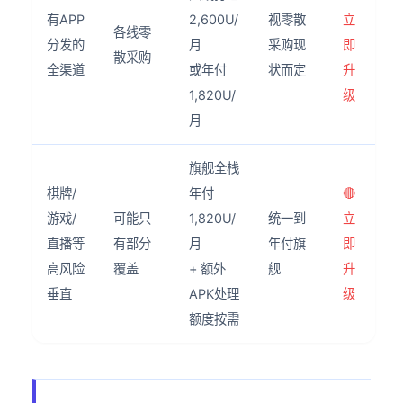
有APP
2,600U/
视零散
立
各线零
分发的
月
采购现
即
散采购
全渠道
或年付
状而定
升
1,820U/
级
月
旗舰全栈
棋牌/
年付
🔴
游戏/
可能只
1,820U/
统一到
立
直播等
有部分
月
年付旗
即
高风险
覆盖
+ 额外
舰
升
垂直
APK处理
级
额度按需