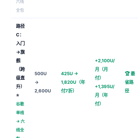
六线
全包
路径
C：
入门
→旗
舰
+2,100U/
（跨
月（月
500U
425U →
🏆 最
级直
付）
→
1,820U（年
省路
升）
+1,395U/
2,600U
付7折）
径
⭐
月（年
付）
谷歌
单线
→ 六
线全