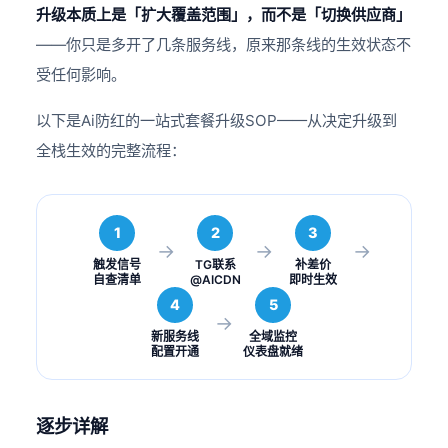
升级本质上是「扩大覆盖范围」，而不是「切换供应商」
——你只是多开了几条服务线，原来那条线的生效状态不
受任何影响。
以下是Ai防红的一站式套餐升级SOP——从决定升级到
全栈生效的完整流程：
1
2
3
→
→
→
触发信号
TG联系
补差价
自查清单
@AICDN
即时生效
4
5
→
新服务线
全域监控
配置开通
仪表盘就绪
逐步详解