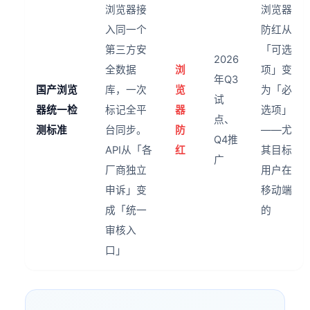
浏览器接
浏览器
入同一个
防红从
第三方安
「可选
2026
全数据
浏
项」变
年Q3
国产浏览
库，一次
览
为「必
试
器统一检
标记全平
器
选项」
点、
测标准
台同步。
防
——尤
Q4推
API从「各
红
其目标
广
厂商独立
用户在
申诉」变
移动端
成「统一
的
审核入
口」