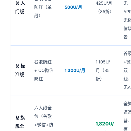
🥉 入
425U/月
无
防红（单
500U/月
门版
（85折）
AP
线）
无
信
景
谷
谷歌防红
1,105U/
+
🥈 标
+ QQ微信
1,300U/月
月（85
双
准版
防红
折）
线
无A
全
六大线全
道
包（谷歌
🥇 旗
营
1,820U/
+微信+防
舰全
有