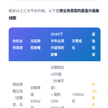
结合以上三大平台升级，以下是
按业务类型的紧急升级路
线图
：
2026下
紧
你的业
当前典
半年必须
月费变
急
务类型
型套餐
升级到的
化
程
套餐
度
谷歌防红
v5升级
（价格不
纯出海
🟡
谷歌单
变）
独立站
Q3
线
+ 高防
+500U/
（无微
前
500U/
CDN
月
信、无
升
月
500U/月