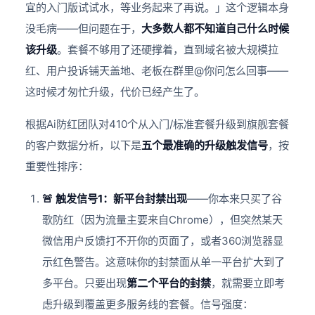
宜的入门版试试水，等业务起来了再说。」这个逻辑本身
没毛病——但问题在于，
大多数人都不知道自己什么时候
该升级
。套餐不够用了还硬撑着，直到域名被大规模拉
红、用户投诉铺天盖地、老板在群里@你问怎么回事——
这时候才匆忙升级，代价已经产生了。
根据Ai防红团队对410个从入门/标准套餐升级到旗舰套餐
的客户数据分析，以下是
五个最准确的升级触发信号
，按
重要性排序：
🚨 触发信号1：新平台封禁出现
——你本来只买了谷
歌防红（因为流量主要来自Chrome），但突然某天
微信用户反馈打不开你的页面了，或者360浏览器显
示红色警告。这意味你的封禁面从单一平台扩大到了
多平台。只要出现
第二个平台的封禁
，就需要立即考
虑升级到覆盖更多服务线的套餐。信号强度：