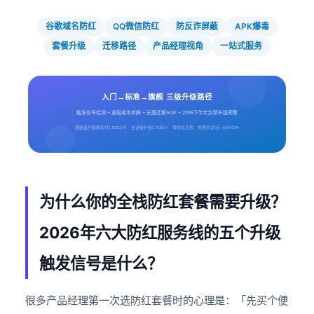
谷歌域名防红
QQ微信防红
防反诈屏蔽
APK爆毒
套餐升级
迁移路径
产品经理视角
一站式服务
入门→标准→旗舰 三级升级路径
触发信号检测 + 逐级成本拆解 + 无缝迁移SOP + 2026下半年封禁升级预警
跨级直升旗舰年付1,820U/月 · 比逐级升省2,400U+ · 零停机迁移 · 免费测试3天 @AICDN
为什么你的全栈防红套餐需要升级？
2026年六大防红服务线的五个升级
触发信号是什么？
很多产品经理第一次选防红套餐时的心理是：「先买个便