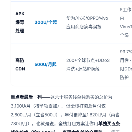
5工作
APK
华为/小米/OPPO/vivo
内
爆毒
300U/个起
应用商店病毒误报
VirusT
处理
全绿
99.7
高防
200+全球节点+DDoS
用性 ·
500U/月起
CDN
清洗+源站IP隐藏
限DD
防护
重点看最后一列——
这六个服务线单独购买的总价为
3,100U/月（按单项累加）。但全栈打包后月付仅
2,600U/月（立省500U），年付更降至1,820U/月（再省
780U/月）。也就是说，全栈打包方案让你用
单独买五条