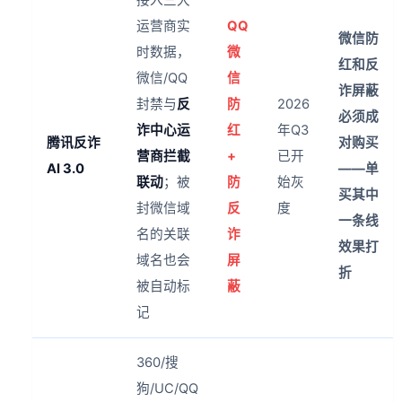
接入三大
运营商实
QQ
微信防
时数据，
微
红和反
微信/QQ
信
诈屏蔽
封禁与
反
防
2026
必须成
诈中心运
红
年Q3
腾讯反诈
对购买
营商拦截
+
已开
AI 3.0
——单
联动
；被
防
始灰
买其中
封微信域
反
度
一条线
名的关联
诈
效果打
域名也会
屏
折
被自动标
蔽
记
360/搜
狗/UC/QQ