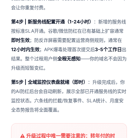
会让你重复付费。
第4步 | 新服务线配置开通（1-24小时）
：新增的服务线
按标准SLA开通。谷歌/微信防红在已有基础上扩容通常
即时生效
；防反诈屏蔽需要配置运营商侧规则，通常在
12小时内生效
；APK爆毒处理首次提交后
3-5个工作日
出
结果。整个过程用户侧
全程无感知
——你的域名不会因为
升级而短暂变红。
第5步 | 全域监控仪表盘就绪（即时）
：升级完成后，你
的Ai防红后台会自动刷新，展示全部已开通服务线的实时
监控状态。六条线的拦截/恢复事件、SLA统计、月度安
全态势报告将全面覆盖。
⚠️ 升级过程中唯一需要注意的：转年付的时