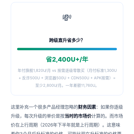
💸
跨级直升省多少？
省2,400U+/年
年付旗舰1,820U/月 vs 按需逐级零散买（月付标准1,300U
+ 反诈500U + 浏览器500U + CDN500U + APK按需）=
至少2,800U/月。一年差额11,760U。
这里补充一个很多产品经理忽略的
财务因素
：如果你逐级
升级，每次升级的单价是按
当时的市场价
计算的。而市场
价在上行周期（2026年下半年就是上行周期）。这意味
着你3个月后升标准的价格，可能比现在升标准的价格更