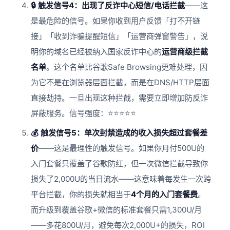
🔒 触发信号4：出现了反诈中心短信/电话拦截
——这
是最危险的信号。如果你收到用户反馈「打不开链
接」「收到诈骗提醒短信」「运营商弹窗警告」，说
明你的域名已经被纳入国家反诈中心的
运营商级拦截
名单
。这个名单比谷歌Safe Browsing更难处理，因
为它不是在浏览器层面拦截，而是在DNS/HTTP层面
直接劫持。一旦出现这种拦截，需要立即增加防反诈
屏蔽服务。信号强度：⭐⭐⭐⭐⭐
💰 触发信号5：单次封禁造成的收入损失超过套餐差
价
——这是最理性的触发信号。如果你月付500U的
入门套餐只覆盖了谷歌防红，但一次微信拦截导致你
损失了2,000U的当日流水——这意味着每发生一次跨
平台拦截，你的损失就相当于
4个月的入门套餐费
。
而升级到覆盖谷歌+微信的标准套餐只需1,300U/月
——多花800U/月，避免每次2,000U+的损失，ROI