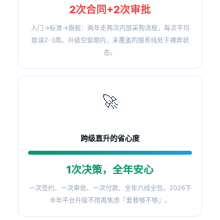
2次合同+2次审批
入门→标准→旗舰：两年走两次内部采购流程，每次平均
耽误2-3周。升级空窗期内，未覆盖的服务线处于裸奔状
态。
🚀
跨级直升的省心度
1次决策，全年安心
一次签约、一次审批、一次付款、全年六线全包。2026下
半年平台升级不用再焦虑「套餐够不够」。