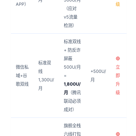
APP）
级
（应对
v5流量
检测）
标准双线
+ 防反诈
屏蔽
🔴
标准双
微信私
500U/月
立
线
+500U/
域+谷
=
即
1,300U/
月
歌双线
1,800U/
升
月
月
（腾讯
级
联动必须
成对）
旗舰全栈
六线打包
🔴