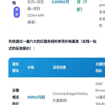
月（7
反诈+浏览
2,600U/月
栈
AP
器+高防
折）
推
多
荐
CDN+APK
名
爆毒）
阵
先快速过一遍六大防红服务线的单项价格基准（全栈一站
式的标准报价）：
服务
关键
价格
适用场景
模块
指标
Safe
谷歌
Brows
Chrome/Edge/Firefox
域名
500U/月起
v5兼容
拦截解除
防红
18h