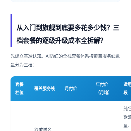
从入门到旗舰到底要多花多少钱？三
档套餐的逐级升级成本全拆解？
先建立基准认知。Ai防红的全栈套餐体系按覆盖服务线数
量分为三档：
套餐
年付价
适
覆盖服务线
月付价
档位
（月均）
段
纯
歌
量
谷歌域名