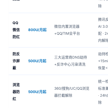
除
腾讯
QQ
微信内置浏览器
AI 3.
微信
800U/月起
+QQ/TIM全平台
配 · 2
防红
内解
防反
劫持
三大运营商DNS劫持
诈屏
500U/月起
<15mi
+反诈中心污染清洗
蔽
恢复<
统一
浏览
360/搜狗/UC/QQ浏览
标准
器防
500U/月起
器拦截解除
· 24
红
除