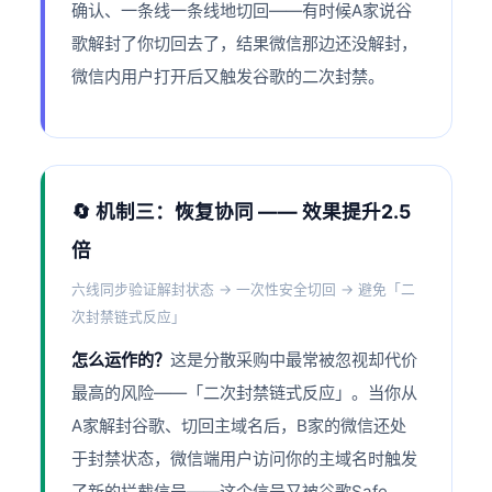
确认、一条线一条线地切回——有时候A家说谷
歌解封了你切回去了，结果微信那边还没解封，
微信内用户打开后又触发谷歌的二次封禁。
🔄 机制三：恢复协同 —— 效果提升2.5
倍
六线同步验证解封状态 → 一次性安全切回 → 避免「二
次封禁链式反应」
怎么运作的？
这是分散采购中最常被忽视却代价
最高的风险——「二次封禁链式反应」。当你从
A家解封谷歌、切回主域名后，B家的微信还处
于封禁状态，微信端用户访问你的主域名时触发
了新的拦截信号——这个信号又被谷歌Safe