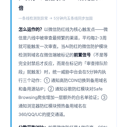
倍
一条线检测到异常 → 5分钟内五条线同步加固
怎么运作的？
以微信防红线为核心触发点——微
信是六线中被审查最频繁的渠道，平均每2-3周
就可能触发一次审查。当Ai防红的微信防护模块
检测到域名在微信端被标记的
前置信号
（不是等
完全封禁后才反应，而是在标记的「审查排队阶
段」就触发）时，统一威胁中台会在5分钟内执
行三个动作：① 通知高防CDN切换到备用域名
和备用源站IP；② 通知谷歌防红模块对Safe
Browsing爬虫增加一层额外的白名单验证；③
通知浏览器防红模块预热备用域名在
360/QQ/UC的提交通道。