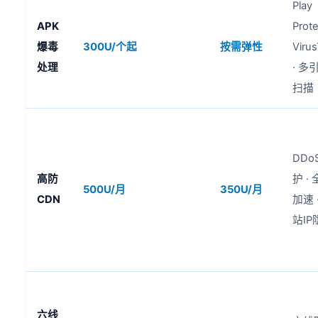
Play
APK
Prote
爆毒
300U/个起
按需弹性
Virus
处理
· 多
扫描
DDo
高防
护 ·
500U/月
350U/月
CDN
加速 
站IP
六线