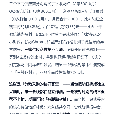
三个不同供应商分别购买了谷歌防红（A家500U/月）、
QQ微信防红（B家800U/月）、浏览器防红+防反诈屏蔽
（C家打包1,000U/月）。月费合计2,300U，比Ai防红全
栈年付的1,632U还高了40%。更致命的是——某天下午
微信端先被封，B家24小时后才完成处理；但就在这24
小时内，谷歌Chrome和国产浏览器检测到了微信端的异
常信号，
三家供应商数据不互通
，没有任何预警机制——
等到A家反应过来时，谷歌也已经把域名标红了，C家的
浏览器防护同样滞后触发。结果一个微信封禁事件演变成
了「三线齐封」，业务全面停摆整整72小时。
这就是「分散采购的协同真空」——当你把防红拆成独立
采购时，每一条线都在孤立作战，一条被封时别的线不但
帮不上忙，反而可能「被联动封禁」。
而全栈一站式采购
的核心价值恰好相反：六条线共享同一套威胁情报中台，