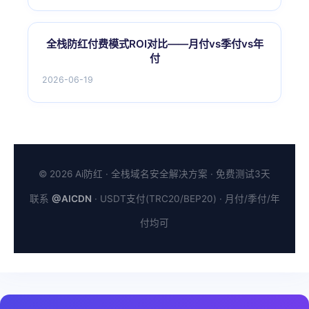
全栈防红付费模式ROI对比——月付vs季付vs年
付
2026-06-19
© 2026 Ai防红 · 全栈域名安全解决方案 · 免费测试3天
联系
@AICDN
· USDT支付(TRC20/BEP20) · 月付/季付/年
付均可