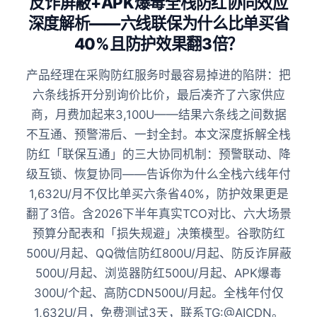
反诈屏蔽+APK爆毒全栈防红协同效应
深度解析——六线联保为什么比单买省
40%且防护效果翻3倍？
产品经理在采购防红服务时最容易掉进的陷阱：把
六条线拆开分别询价比价，最后凑齐了六家供应
商，月费加起来3,100U——结果六条线之间数据
不互通、预警滞后、一封全封。本文深度拆解全栈
防红「联保互通」的三大协同机制：预警联动、降
级互锁、恢复协同——告诉你为什么全栈六线年付
1,632U/月不仅比单买六条省40%，防护效果更是
翻了3倍。含2026下半年真实TCO对比、六大场景
预算分配表和「损失规避」决策模型。谷歌防红
500U/月起、QQ微信防红800U/月起、防反诈屏蔽
500U/月起、浏览器防红500U/月起、APK爆毒
300U/个起、高防CDN500U/月起。全栈年付仅
1,632U/月，免费测试3天，联系TG:@AICDN。