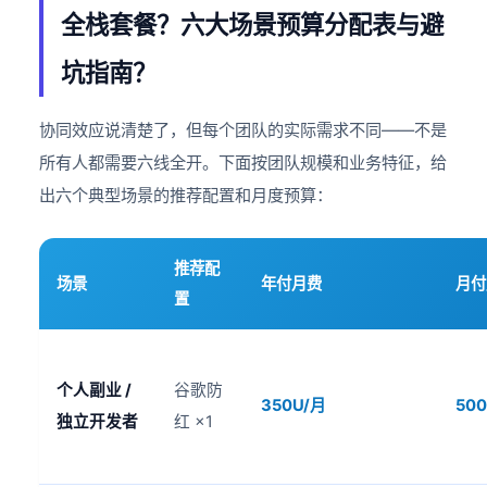
全栈套餐？六大场景预算分配表与避
坑指南？
协同效应说清楚了，但每个团队的实际需求不同——不是
所有人都需要六线全开。下面按团队规模和业务特征，给
出六个典型场景的推荐配置和月度预算：
推荐配
场景
年付月费
月付
置
个人副业 /
谷歌防
350U/月
50
独立开发者
红 ×1