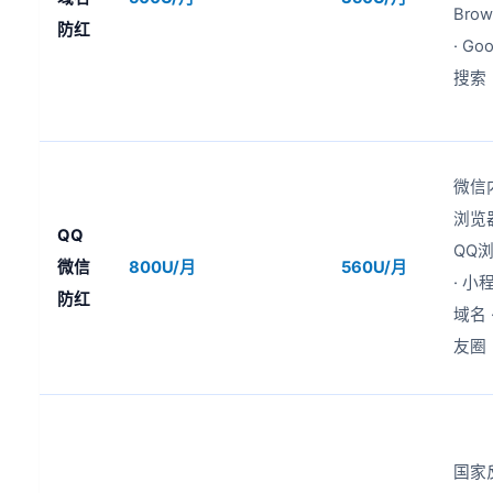
Brow
防红
· Go
搜索
微信
浏览器
QQ
QQ
微信
800U/月
560U/月
· 小
防红
域名 
友圈
国家