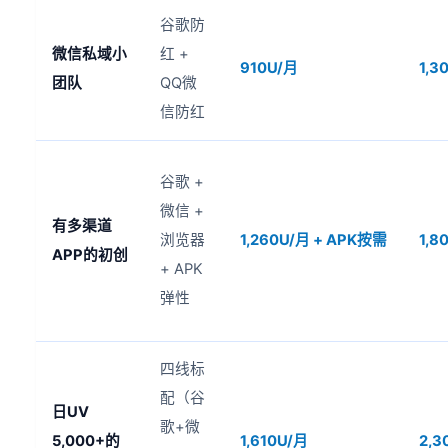
谷歌防
微信私域小
红 +
910U/月
1,3
团队
QQ微
信防红
谷歌 +
微信 +
有多渠道
浏览器
1,260U/月 + APK按需
1,8
APP的初创
+ APK
弹性
四线标
配（谷
日UV
歌+微
5,000+的
1,610U/月
2,3