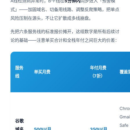
A线检测到异常时，B-F线在
5分钟内
同步进入「预警模
式」——加固域名、切备用线路、调整反爬策略，把单点
风险压制在源头，不让它扩散成多线崩盘。
先把六条服务线的标准报价摊开，这组数字是所有后续讨
论的基础——注意单买合计和全栈年付之间巨大的价差：
服务
年付月费
单买月费
覆盖
线
（7折）
Chro
Gmail
谷歌
Safe
域名
500U/月
350U/月