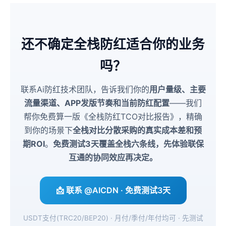
还不确定全栈防红适合你的业务
吗？
联系Ai防红技术团队，告诉我们你的
用户量级、主要
流量渠道、APP发版节奏和当前防红配置
——我们
帮你免费算一版《全栈防红TCO对比报告》，精确
到你的场景下
全栈对比分散采购的真实成本差和预
期ROI
。
免费测试3天覆盖全栈六条线，先体验联保
互通的协同效应再决定。
📩 联系 @AICDN · 免费测试3天
USDT支付(TRC20/BEP20) · 月付/季付/年付均可 · 先测试