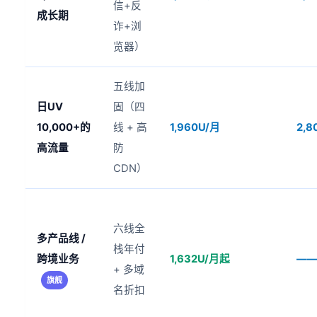
信+反
成长期
诈+浏
览器）
五线加
日UV
固（四
10,000+的
线 + 高
1,960U/月
2,8
高流量
防
CDN）
六线全
多产品线 /
栈年付
跨境业务
1,632U/月起
—
+ 多域
旗舰
名折扣