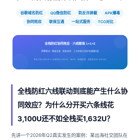
谷歌域名防红
QQ微信防红
防反诈屏蔽
APK爆毒
协同效应
联保互通
一站式服务
TCO对比
全栈防红协同效应 · 六线联保 1+1>2
预警联动 · 降级互锁 · 恢复协同 · 三大机制让防护效果翻3倍
单买六条3,100U/月 vs 全栈年付1,632U/月 · 省40% · 效果翻3倍 · 免费测试3天 @AICDN
全栈防红六线联动到底能产生什么协
同效应？为什么分开买六条线花
3,100U还不如全栈买1,632U？
先讲一个2026年Q2真实发生的案例：某出海社交团队在