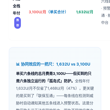
六线
全栈
· 预
3,100U/月
（单买合计）
1,632U/月
年付
通 ·
推
中台
荐
📊 协同效应的一把尺：1,632U vs 3,100U
单买六条线的总月费是3,100U——但买到的只
是六条独立运行的「孤岛式」防护。
全栈年付
1,632U/月不仅省了1,468U/月（47%），更关键
的是买到了「联保互通」——每条线在检测到威
胁时自动通知其他五条线进入预警状态。这是分