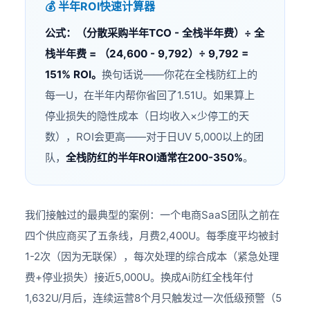
💰 半年ROI快速计算器
公式：（分散采购半年TCO - 全栈半年费）÷ 全
栈半年费 = （24,600 - 9,792）÷ 9,792 =
151% ROI。
换句话说——你花在全栈防红上的
每一U，在半年内帮你省回了1.51U。如果算上
停业损失的隐性成本（日均收入×少停工的天
数），ROI会更高——对于日UV 5,000以上的团
队，
全栈防红的半年ROI通常在200-350%
。
我们接触过的最典型的案例：一个电商SaaS团队之前在
四个供应商买了五条线，月费2,400U。每季度平均被封
1-2次（因为无联保），每次处理的综合成本（紧急处理
费+停业损失）接近5,000U。换成Ai防红全栈年付
1,632U/月后，连续运营8个月只触发过一次低级预警（5