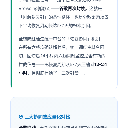
Browsing抓取到——
谷歌再次封禁。
这就是
「刚解封又封」的恶性循环，也是分散采购场景
下平均恢复周期长达5-7天的根本原因。
全栈防红通过统一中台的「恢复协同」机制——
在所有六线均确认解封后，统一调度主域名回
切，回切后24小时内六线同时监控是否有新的
拦截信号——把恢复周期从5-7天压缩到
12-24
小时
，且彻底杜绝了「二次封禁」。
🎯 三大协同效应量化对比
预警联动：
分散采购从线索出现到其他线响应约