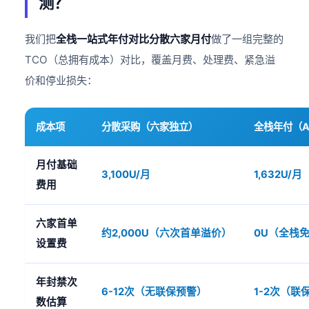
测？
我们把
全栈一站式年付对比分散六家月付
做了一组完整的
TCO（总拥有成本）对比，覆盖月费、处理费、紧急溢
价和停业损失：
成本项
分散采购（六家独立）
全栈年付（A
月付基础
3,100U/月
1,632U
费用
六家首单
约2,000U（六次首单溢价）
0U（全栈
设置费
年封禁次
6-12次（无联保预警）
1-2次（联
数估算