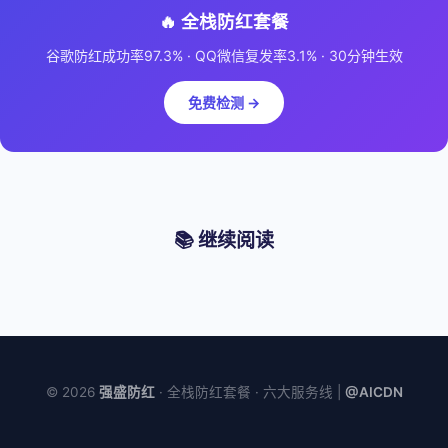
🔥 全栈防红套餐
谷歌防红成功率97.3% · QQ微信复发率3.1% · 30分钟生效
免费检测 →
📚 继续阅读
© 2026
强盛防红
· 全栈防红套餐 · 六大服务线 |
@AICDN