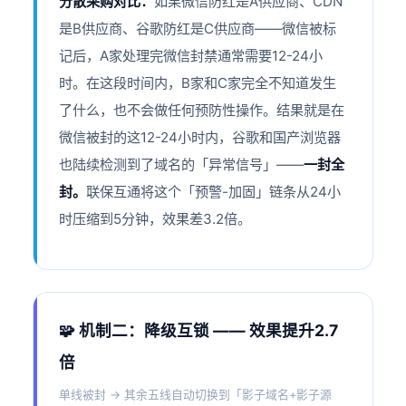
分散采购对比：
如果微信防红是A供应商、CDN
是B供应商、谷歌防红是C供应商——微信被标
记后，A家处理完微信封禁通常需要12-24小
时。在这段时间内，B家和C家完全不知道发生
了什么，也不会做任何预防性操作。结果就是在
微信被封的这12-24小时内，谷歌和国产浏览器
也陆续检测到了域名的「异常信号」——
一封全
封。
联保互通将这个「预警-加固」链条从24小
时压缩到5分钟，效果差3.2倍。
🧩 机制二：降级互锁 —— 效果提升2.7
倍
单线被封 → 其余五线自动切换到「影子域名+影子源