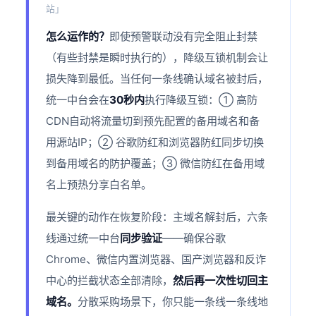
站」
怎么运作的？
即使预警联动没有完全阻止封禁
（有些封禁是瞬时执行的），降级互锁机制会让
损失降到最低。当任何一条线确认域名被封后，
统一中台会在
30秒内
执行降级互锁：① 高防
CDN自动将流量切到预先配置的备用域名和备
用源站IP；② 谷歌防红和浏览器防红同步切换
到备用域名的防护覆盖；③ 微信防红在备用域
名上预热分享白名单。
最关键的动作在恢复阶段：主域名解封后，六条
线通过统一中台
同步验证
——确保谷歌
Chrome、微信内置浏览器、国产浏览器和反诈
中心的拦截状态全部清除，
然后再一次性切回主
域名。
分散采购场景下，你只能一条线一条线地