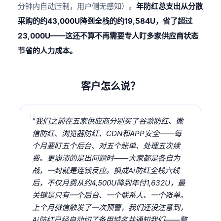
分钟内自动压制，用户侧无感知）。
年防红总支出从分散
采购的约43,000U降到全栈的约19,584U，省了超过
23,000U——这还不算不再需要专人盯多家供应商状态
节省的人力成本。
客户怎么说？
"我们之前在五家供应商分别买了谷歌防红、微
信防红、浏览器防红、CDN和APP安全——每
个月要盯五个后台、对五个账单、处理五次续
费。更崩溃的是出问题时——大家都是各自为
战，一封就是连锁反应。换成Ai防红全栈六线
后，不仅月费从约4,500U降到年付1,632U，最
关键是只有一个后台、一个联系人、一个账单。
上个月微信触发了一次预警，我们还没注意到，
Ai防红已经自动切了备用域名并通知我们——整