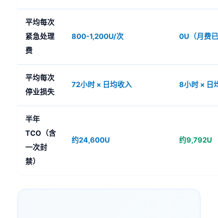
平均每次
紧急处理
800-1,200U/次
0U（月费
费
平均每次
72小时 × 日均收入
8小时 × 
停业损失
半年
TCO（含
约24,600U
约9,792U
一次封
禁）