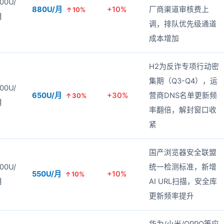
00U/
880U/月
+10%
厂商渠道审核费上
↑10%
月
调，排队优先级通道
成本增加
H2为反诈专项行动密
集期（Q3-Q4），运
00U/
650U/月
+30%
营商DNS名单更新频
↑30%
月
率翻倍，解封窗口收
紧
国产浏览器安全联盟
00U/
统一检测标准，新增
550U/月
+10%
↑10%
月
AI URL扫描，安全库
更新频率提升