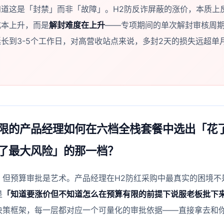
知道这是「封禁」而非「故障」。H2防反诈屏蔽的涨价，本质上
成本上升，而是
解封难度在上升
——专项期间的单次解封审核周期从
长到3-5个工作日，对高营收站点来说，多封2天的损失远超单
。
限的产品经理如何在六档全栈套餐中选出「花
了最大风险」的那一档？
，但预算审批是艺术。产品经理在H2防红采购中最真实的困境不
是
「知道要涨价但不知道怎么在预算有限的前提下说服老板批下
决策框架，每一层都对应一个可量化的审批依据——直接拿去和