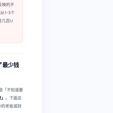
反映的不
1-3个
月几百U
了最少钱
是「不知道要
来」
。下面这
你的老板或财