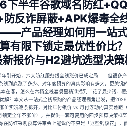
26下半年谷歌域名防红+Q
+防反诈屏蔽+APK爆毒全
——产品经理如何用一站
算有限下锁定最优性价比
最新报价与H2避坑选型决策
下半年刚开始，六大防红服务线全线涨价已成定局——但很多
条线到底涨了多少、对年度预算的真实影响有多大。更关键
成本在涨，怎么在六档全栈套餐里精准找到「花了最少钱、覆
优解？本文从一站式全栈采购的产品经理视角出发，把2026
涨价实况逐条拆开，对比年付锁价 vs 月付浮动的真实差距
2U/月锁定全年不涨价），并提供一套可复用的四步预算决策框
你在防红采购预算评审会上能说的不只是「这些钱该花」，