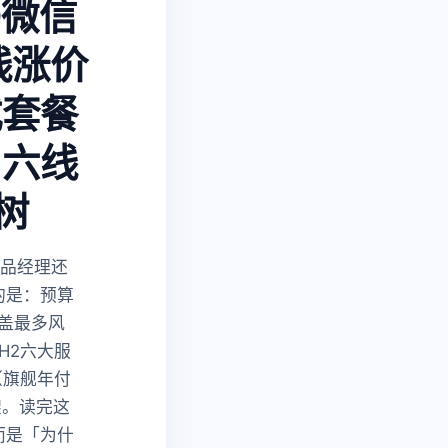
Q微信
线涨价
式套餐
？六线
树
产品经理还
的是：预算
盖最多风
H2六大服
（旗舰年付
架。读完这
而是「为什