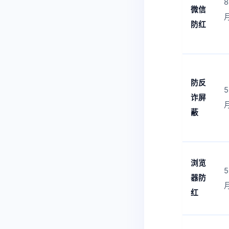
8
微信
防红
防反
5
诈屏
蔽
浏览
5
器防
红