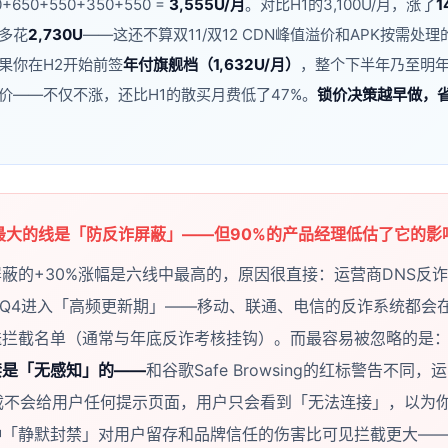
0+650+550+350+550 =
3,555U/月
。对比H1的3,100U/月，涨了
1
多花
2,730U
——这还不算双11/双12 CDN峰值溢价和APK按需处
果你在H2开始前签
年付旗舰档（1,632U/月）
，整个下半年乃至明
价——不仅不涨，还比H1的散买月费低了47%。
锁价决策越早做，
幅最大的线是「防反诈屏蔽」——但90%的产品经理低估了它的影
蔽的+30%涨幅是六线中最高的，原因很直接：运营商DNS反
-Q4进入「高频更新期」——移动、联通、电信的反诈系统都会
送拦截名单（通常与年底反诈考核挂钩）。而最容易被忽略的是
禁是「无感知」的——
和谷歌Safe Browsing的红标警告不同，
拦截不会给用户任何提示页面，用户只会看到「无法连接」，以为
种「静默封禁」对用户留存和品牌信任的伤害比可见拦截更大—