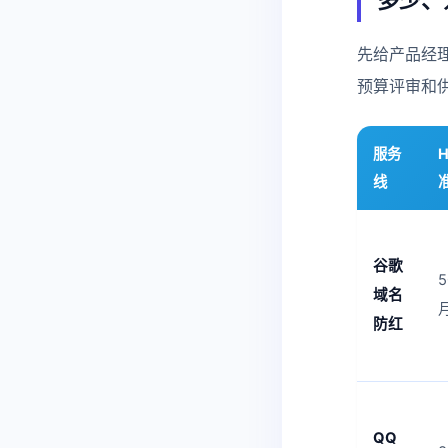
先给产品经
预算评审和
服务
线
谷歌
5
域名
防红
QQ