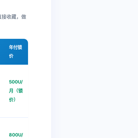
直接收藏，做
年付锁
价
500U/
月（锁
价）
800U/