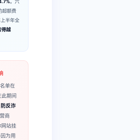
4.7%
。六
理的超额费
年上半年全
省得越
响
诈名单在
在此期间
：
防反诈
运营商
你网站挂
—因为用