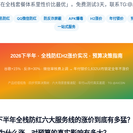
在全栈套餐体系里性价比最优」。免费测试3天，联系TG:@A
名防红
QQ微信防红
防反诈屏蔽
APK爆毒
H2涨价
年付锁价
一站式服务
2026下半年 · 全栈防红H2涨价实况 · 预算决策指南
谷歌+15% · 反诈+30% · 微信审核费上调 → 年付锁价1,632U/月锁定全年不涨价
产品经理视角 · 四步预算决策树 · 六大场景套餐速配 · 年付vs月付真实差距 · TG:@AICDN
6下半年全栈防红六大服务线的涨价到底有多猛
为什么涨、对预算的真实影响有多大？