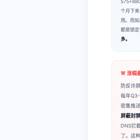
575+88
个月下来
用。而如
都是锁定
多。
🚨 涨
防反诈屏
每年Q3
密集推
屏蔽封
DNS
了。这