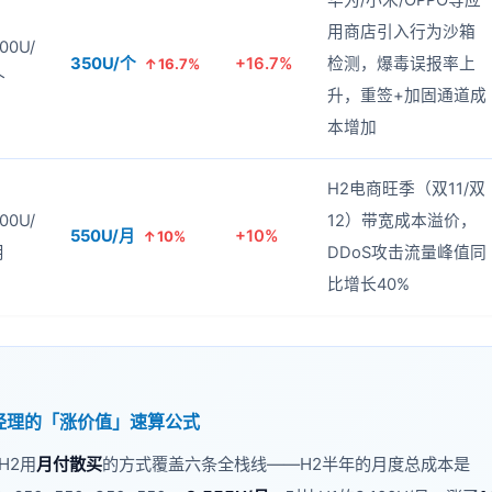
华为/小米/OPPO等应
用商店引入行为沙箱
00U/
350U/个
+16.7%
检测，爆毒误报率上
↑16.7%
个
升，重签+加固通道成
本增加
H2电商旺季（双11/双
00U/
12）带宽成本溢价，
550U/月
+10%
↑10%
月
DDoS攻击流量峰值同
比增长40%
品经理的「涨价值」速算公式
H2用
月付散买
的方式覆盖六条全栈线——H2半年的月度总成本是