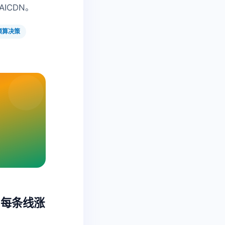
ICDN。
预算决策
？每条线涨