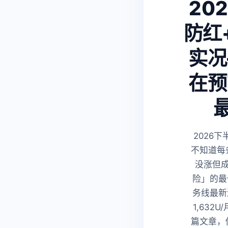
20
防红
实况
在预
2026
不知道每
没涨但
险」的最
务线最新
1,63
篇文章，