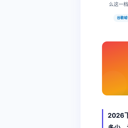
么这一档
谷歌域
202
多少、