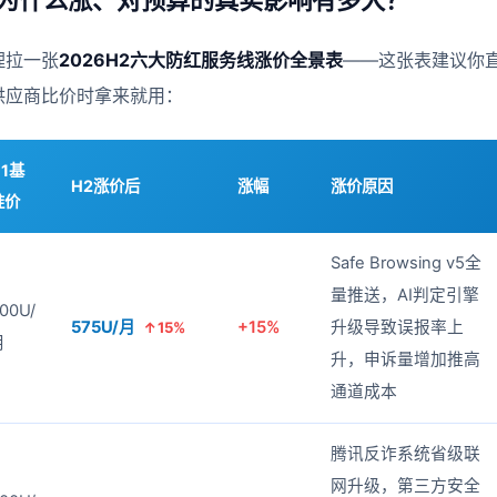
理拉一张
2026H2六大防红服务线涨价全景表
——这张表建议你
供应商比价时拿来就用：
H1基
H2涨价后
涨幅
涨价原因
准价
Safe Browsing v5全
量推送，AI判定引擎
00U/
575U/月
+15%
升级导致误报率上
↑15%
月
升，申诉量增加推高
通道成本
腾讯反诈系统省级联
网升级，第三方安全