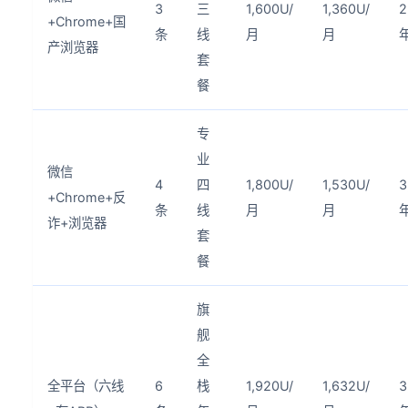
3
三
1,600U/
1,360U/
2
+Chrome+国
条
线
月
月
产浏览器
套
餐
专
业
微信
4
四
1,800U/
1,530U/
3
+Chrome+反
条
线
月
月
诈+浏览器
套
餐
旗
舰
全
全平台（六线
6
栈
1,920U/
1,632U/
3