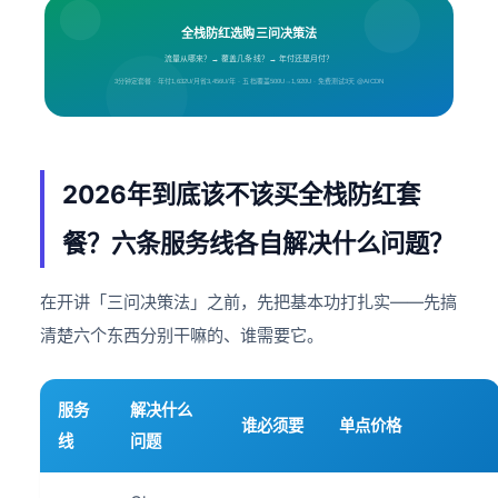
全栈防红选购三问决策法
流量从哪来？→ 覆盖几条线？→ 年付还是月付？
3分钟定套餐 · 年付1,632U/月省3,456U/年 · 五档覆盖500U→1,920U · 免费测试3天 @AICDN
2026年到底该不该买全栈防红套
餐？六条服务线各自解决什么问题？
在开讲「三问决策法」之前，先把基本功打扎实——先搞
清楚六个东西分别干嘛的、谁需要它。
服务
解决什么
谁必须要
单点价格
线
问题