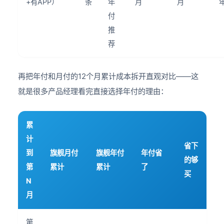
+有APP）
条
年
月
月
付
推
荐
再把年付和月付的12个月累计成本拆开直观对比——这
就是很多产品经理看完直接选择年付的理由：
累
计
省下
到
旗舰月付
旗舰年付
年付省
的够
第
累计
累计
了
买
N
月
第