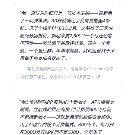
"我一直以为防红只是一项技术采购——直到用
了三问决策法。30秒就确定了我需要覆盖4条
线，选了全栈年付1,632U/月。之前找了三家供
应商分别报价，加起来要2,600U一个月还经常
不同步——微信解了谷歌还红着。现在一个套
餐、一个售后群，半年零封禁，我们运营终于不
用每天检查域名状态了。"
——某社交电商产品负责人，覆盖微信+Chrome+反诈
+浏览器四条线，全栈年付1,632U/月运营6个月
"我们的棋牌APP每月发1个新版本，APK爆毒是
刚需。之前找的供应商按'月'计费要600U/月但
不包括新版本——这就是典型的隐藏收费陷阱。
用了Ai防红的按个计费模式，300U/个，每月只
花300U处理APK而不是600U，全年省了