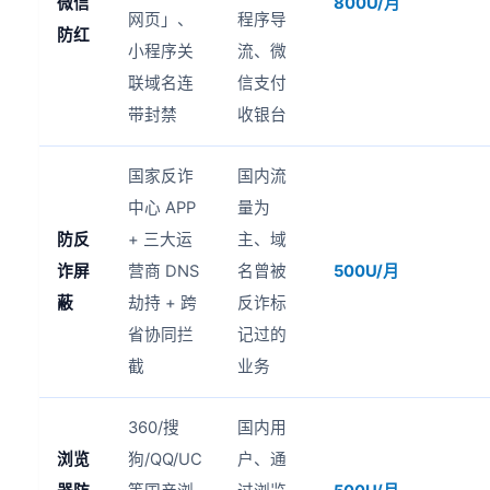
微信
800U/月
网页」、
程序导
防红
小程序关
流、微
联域名连
信支付
带封禁
收银台
国家反诈
国内流
中心 APP
量为
防反
+ 三大运
主、域
诈屏
营商 DNS
名曾被
500U/月
蔽
劫持 + 跨
反诈标
省协同拦
记过的
截
业务
360/搜
国内用
浏览
狗/QQ/UC
户、通