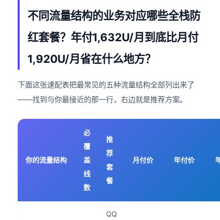
不同流量结构的业务对应哪些全栈防
红套餐？年付1,632U/月到底比月付
1,920U/月省在什么地方？
下面这张速配表把最常见的五种流量结构全部列出来了
——找到与你最接近的那一行，右边就是推荐方案。
必
推
覆
荐
你的流量结构
盖
月付价
年付价
套
线
餐
数
QQ