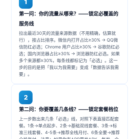
1
第一问：你的流量从哪来？——锁定必覆盖的
服务线
拉出最近30天的流量来源数据（不用精确，估算就
行），按占比排序。微信内打开占比≥30% → QQ微
信防红必选；Chrome 用户占比≥30% → 谷歌防红必
选；国内浏览器占比≥30% → 浏览器防红必选。如果
多个来源都≥30%，每条线都标记为「必选」。这一
步的目的是把「我以为我需要」变成「数据告诉我需
要」。
2
第二问：你要覆盖几条线？——锁定套餐档位
上一步数出来几条「必选」线，对照下表直接匹配套
餐。1条→单点起步、2条→基础双线套餐、3条→标
准三线套餐、4-5条→推荐全栈月付、6条全要→推荐