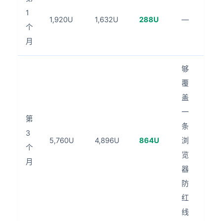
1
1,920U
1,632U
288U
—
个
月
够
覆
盖
一
第
条
3
5,760U
4,896U
864U
浏
个
览
月
器
防
红
线