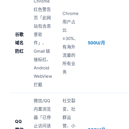
Chrome
红色警告
Chrome
页「此网
用户占
站包含恶
比
谷歌
意软
≥30%、
域名
件」、
500U/月
有海外
防红
Gmail 链
流量的
接标红、
所有业
Android
务
WebView
拦截
微信/QQ
社交裂
内置浏览
变、社
器「已停
群运
QQ
止访问该
营、小