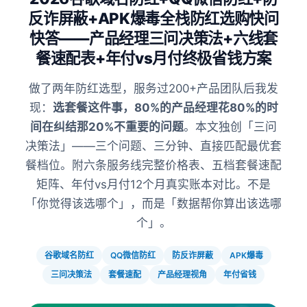
反诈屏蔽+APK爆毒全栈防红选购快问
快答——产品经理三问决策法+六线套
餐速配表+年付vs月付终极省钱方案
做了两年防红选型，服务过200+产品团队后我发
现：
选套餐这件事，80%的产品经理花80%的时
间在纠结那20%不重要的问题
。本文独创「三问
决策法」——三个问题、三分钟、直接匹配最优套
餐档位。附六条服务线完整价格表、五档套餐速配
矩阵、年付vs月付12个月真实账本对比。不是
「你觉得该选哪个」，而是「数据帮你算出该选哪
个」。
谷歌域名防红
QQ微信防红
防反诈屏蔽
APK爆毒
三问决策法
套餐速配
产品经理视角
年付省钱