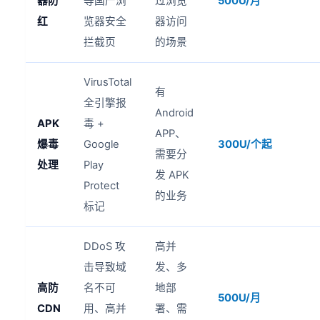
器防
等国产浏
过浏览
500U/月
红
览器安全
器访问
拦截页
的场景
VirusTotal
有
全引擎报
Android
APK
毒 +
APP、
爆毒
Google
300U/个起
需要分
处理
Play
发 APK
Protect
的业务
标记
DDoS 攻
高并
击导致域
发、多
高防
名不可
地部
500U/月
CDN
用、高并
署、需