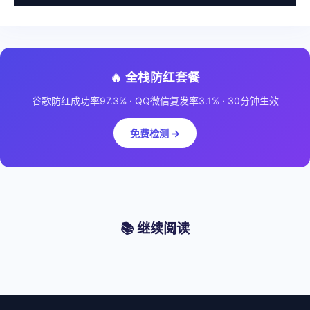
🔥 全栈防红套餐
谷歌防红成功率97.3% · QQ微信复发率3.1% · 30分钟生效
免费检测 →
📚 继续阅读