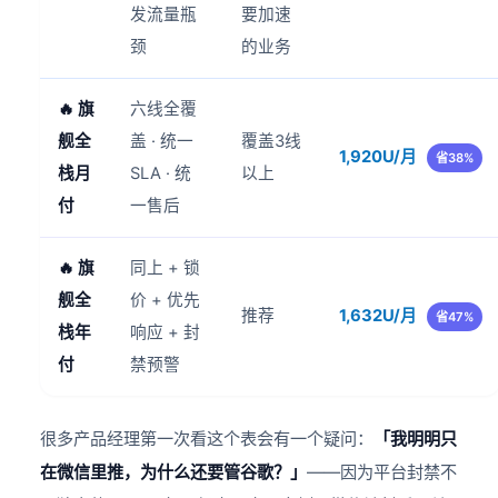
发流量瓶
要加速
颈
的业务
🔥 旗
六线全覆
舰全
盖 · 统一
覆盖3线
1,920U/月
省38%
栈月
SLA · 统
以上
付
一售后
🔥 旗
同上 + 锁
舰全
价 + 优先
推荐
1,632U/月
省47%
栈年
响应 + 封
付
禁预警
很多产品经理第一次看这个表会有一个疑问：
「我明明只
在微信里推，为什么还要管谷歌？」
——因为平台封禁不