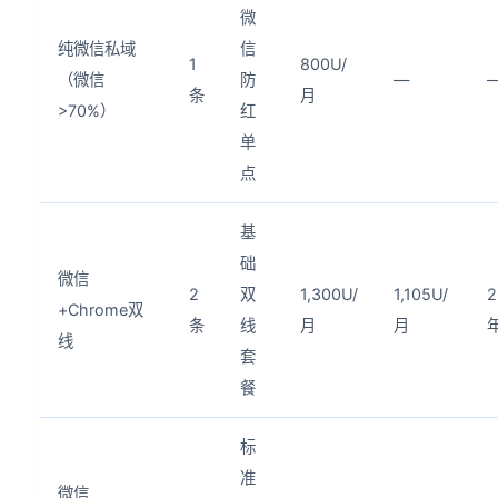
微
纯微信私域
信
1
800U/
（微信
防
—
条
月
>70%）
红
单
点
基
础
微信
2
双
1,300U/
1,105U/
2
+Chrome双
条
线
月
月
线
套
餐
标
准
微信