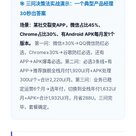
🎯 三问决策法实战演示：一个典型产品经理
30秒出答案
场景：某社交裂变APP，微信占比45%、
Chrome占比30%、有Android APK每月发1个
版本。
第一问：微信≥30%→QQ微信防红必
选，Chrome≥30%→谷歌防红必选，还有
APP→APK爆毒必选。第二问：必选3条线+有
APP→推荐旗舰全栈月付1,920U/月+APK处理
300U/个=合计2,220U/月。第三问：业务已稳
定运营6个月→选年付，切换到全栈年付1,632U/
月+APK=合计1,932U/月，月省288U。三问完
毕，套餐确定。