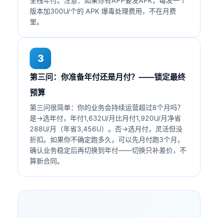
全栈年付。注意：如果你有APP要发APK，每发一个
版本加300U/个的 APK 爆毒处理费用，不在月费
里。
3
第三问：你准备年付还是月付？——锁定最终
预算
第三问很简单：你的业务会持续运营超过8个月吗？
是→选年付，年付1,632U/月比月付1,920U/月净省
288U/月（年省3,456U）。否→选月付，灵活但没
折扣。如果你不确定跑多久，可以先月付跑3个月，
确认业务稳定后再切换到年付——切换只补差价，不
算新合同。