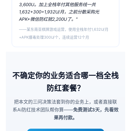
3,600U。加上全栈年付其他服务线一共
1,632+300=1,932U/月，之前分散采购光
APK+微信防红就2,200U了。"
——某东南亚棋牌游戏运营，使用全栈年付1,632U/月
+APK爆毒处理300U/个，连续运营12个月
不确定你的业务适合哪一档全栈
防红套餐？
把本文的三问决策法套到你的业务上，或者直接联
系Ai防红技术团队帮你算——
免费测试3天，先看效
果再付款。