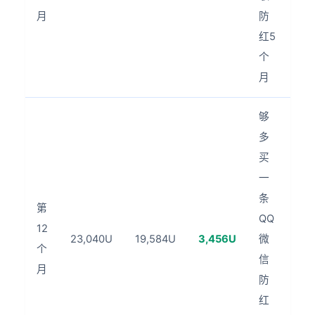
月
防
红5
个
月
够
多
买
一
条
第
QQ
12
23,040U
19,584U
3,456U
微
个
信
月
防
红