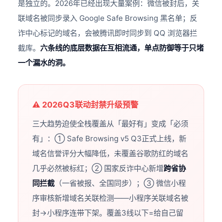
是独立的。2026年已经出现大量案例：微信被封后，关
联域名被同步录入 Google Safe Browsing 黑名单；反
诈中心标记的域名，会被腾讯即时同步到 QQ 浏览器拦
截库。
六条线的底层数据在互相流通，单点防御等于只堵
一个漏水的洞。
⚠️ 2026Q3联动封禁升级预警
三大趋势迫使全栈覆盖从「最好有」变成「必须
有」：① Safe Browsing v5 Q3正式上线，新
域名信誉评分大幅降低，未覆盖谷歌防红的域名
几乎必然被标红；② 国家反诈中心新增
跨省协
同拦截
（一省被报、全国同步）；③ 微信小程
序审核新增域名关联检测——小程序关联域名被
封→小程序连带下架。覆盖3线以下=给自己留