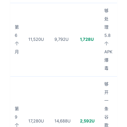
够
处
第
理
6
5.8
11,520U
9,792U
1,728U
个
个
月
APK
爆
毒
够
开
一
第
条
9
谷
17,280U
14,688U
2,592U
个
歌