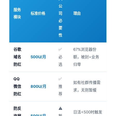
公
服务
标准价格
司
理由
模块
必
要
性
谷歌
✅
67%浏览器份
域名
500U/月
必
额，被封=业务
防红
选
归零
QQ
✅
如有社群传播需
微信
800U/月
推
求，无则暂缓
防红
荐
防反
⚠️
日活<500时触发