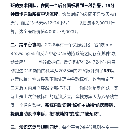
班的技术团队，在同一个后台面板看到三线告警，15分
钟同步启动所有申诉流程
。恢复时间的差距不是"2天vs1
天"，而是"3-5天vs12-24小时"——以日流水2,000U计
算，这个差距价值4,000U-8,000U。
二、跨平台协同
。2026年有一个关键变化：谷歌Safe
Browsing v5和反诈中心DNS劫持系统之间存在某种"联
动效应"——一旦谷歌标红，反诈系统在24-72小时内自
动跟进DNS劫持的概率从2025年的22%跃升到了
58%
。
这意味着：零散采购下你处理完谷歌标红、以为搞定了，
三天后国内用户突然全部打不开——你以为是新问题，实
际上是上次谷歌标红的连锁反应。全栈方案因为六条线在
同一个后台监控，
系统自动识别"标红→劫持"的因果链，
提前启动反诈申诉，把"被劫持"变成了"被预防"
。
三、知识沉淀与规则同步
。每个平台的拦截规则在变——