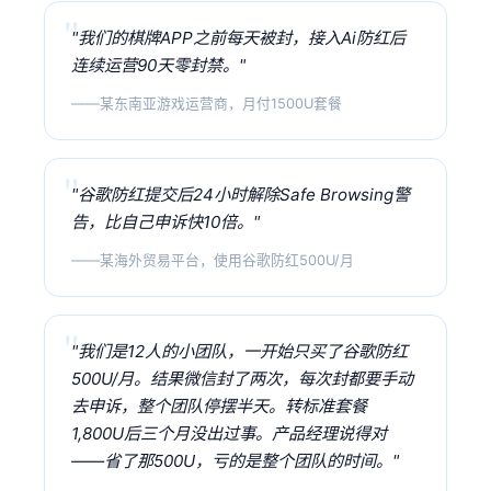
"我们的棋牌APP之前每天被封，接入Ai防红后
连续运营90天零封禁。"
——某东南亚游戏运营商，月付1500U套餐
"谷歌防红提交后24小时解除Safe Browsing警
告，比自己申诉快10倍。"
——某海外贸易平台，使用谷歌防红500U/月
"我们是12人的小团队，一开始只买了谷歌防红
500U/月。结果微信封了两次，每次封都要手动
去申诉，整个团队停摆半天。转标准套餐
1,800U后三个月没出过事。产品经理说得对
——省了那500U，亏的是整个团队的时间。"