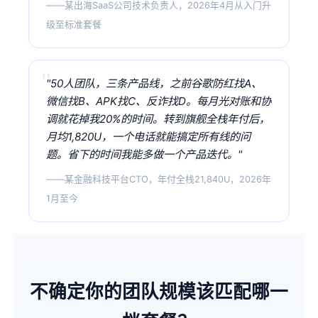
——某出海SaaS公司技术负责人，2026年4月从入门升
级至标准套餐
"50人团队，三条产品线，之前谷歌防红找A、
微信找B、APK找C、反诈找D。每月光对账和协
调就花掉我20%的时间。转到旗舰全栈年付后，
月均1,820U，一个电话就能搞定所有线的问
题。省下的时间我能多做一个产品迭代。"
——某金融科技平台CTO，年付全栈21,840U，2026年
1月至今
不确定你的团队规模该匹配哪一