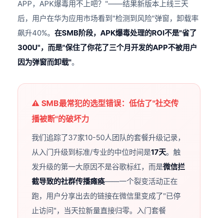
APP，APK爆毒用不上吧？"——结果新版本上线三天
后，用户在华为应用市场看到"检测到风险"弹窗，卸载率
飙升40%。
在SMB阶段，APK爆毒处理的ROI不是"省了
300U"，而是"保住了你花了三个月开发的APP不被用户
因为弹窗而卸载"
。
⚠️ SMB最常犯的选型错误：低估了"社交传
播被断"的破坏力
我们追踪了37家10-50人团队的套餐升级记录，
从入门升级到标准/专业的中位时间是
17天
。触
发升级的第一大原因不是谷歌标红，而是
微信拦
截导致的社群传播瘫痪
——一个裂变活动正在
跑，用户分享出去的链接在微信里变成了"已停
止访问"，当天拉新量直接归零。入门套餐