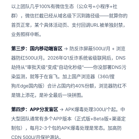
以上团队几乎100%有微信生态（公众号+小程序+社
群），微信拦截已经从域名级下沉到路径级——就算你的
首页正常，某个具体活动页、支付回调URL被单独封禁，
业务照样中断。
第三步：国内移动端盲区
→ 防反诈屏蔽500U/月 + 浏览
器防红500U/月。2026年Q1反诈系统省级联网后，DNS
劫持从"审批天级"变成"自动化秒级"——你没部署DNS污
染监测，就等于在盲飞。加上国产浏览器（360/搜
狗/Edge国内版）合计占国内约40%份额，浏览器防红不
是锦上添花，是补全最后一块拼图。
第四步：APP分发盲区
→ APK爆毒处理300U/个起。中
大型团队通常有多个APP版本（正式版+Beta版+渠道定
制包），每月2-3个包的APK爆毒处理是常态。加高防
CDN 500U/月保护源站。