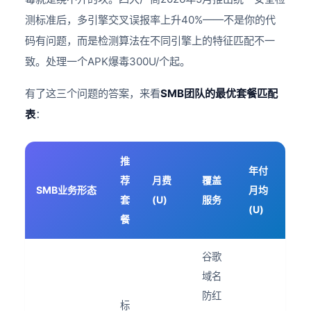
测标准后，多引擎交叉误报率上升40%——不是你的代
码有问题，而是检测算法在不同引擎上的特征匹配不一
致。处理一个APK爆毒300U/个起。
有了这三个问题的答案，来看
SMB团队的最优套餐匹配
表
：
推
年付
荐
月费
覆盖
SMB业务形态
月均
套
(U)
服务
(U)
餐
谷歌
域名
防红
标