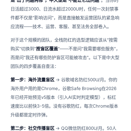
是"出了问题再修"，中大型是"不能让它出问题"
。当你的
日活超过3000、日流水超过2000U时，任何一次封禁事
件都不仅是"影响访问"，而是直接触发运营团队的紧急响
应流程——技术、运营、客服、甚至法务全部卷入。
对于这个规模的团队，全栈防红的选型逻辑应该从"按需
购买"切换到"
按盲区覆盖
"——不是问"我需要哪些服务"，
而是问"我还有哪些防护盲区可能被攻击"。以下是中大型
团队的四步覆盖自查法：
第一步：海外流量盲区
→ 谷歌域名防红500U/月。你的
海外用户用的是Chrome，谷歌Safe Browsing在2026
年已经开始预览v5版本（引入AI实时判定模型），标红
速度比以前快3-5倍。没有谷歌防红，每次Chrome版本
升级都是定时炸弹。
第二步：社交传播盲区
→ QQ微信防红800U/月。50人