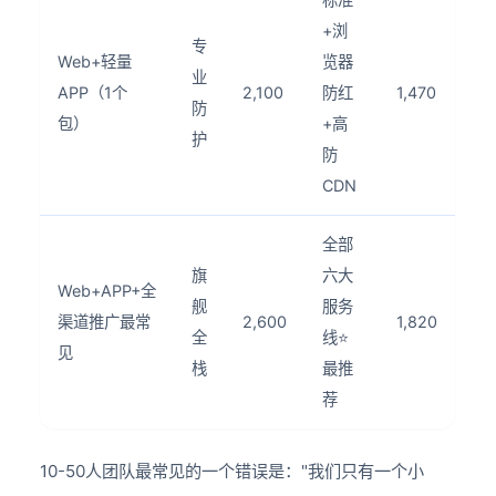
+浏
专
Web+轻量
览器
业
APP（1个
2,100
防红
1,470
防
包）
+高
护
防
CDN
全部
旗
六大
Web+APP+全
舰
服务
渠道推广
最常
2,600
1,820
全
线
⭐
见
栈
最推
荐
10-50人团队最常见的一个错误是："我们只有一个小