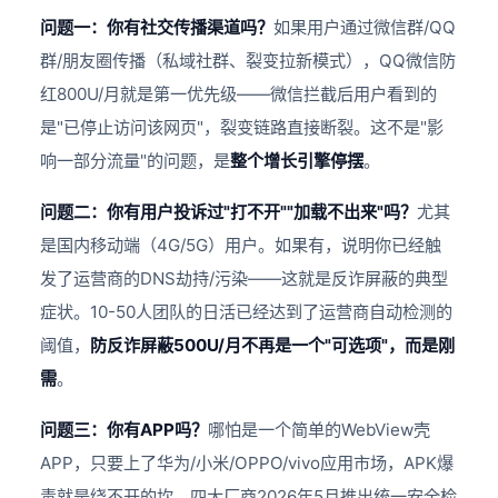
问题一：你有社交传播渠道吗？
如果用户通过微信群/QQ
群/朋友圈传播（私域社群、裂变拉新模式），QQ微信防
红800U/月就是第一优先级——微信拦截后用户看到的
是"已停止访问该网页"，裂变链路直接断裂。这不是"影
响一部分流量"的问题，是
整个增长引擎停摆
。
问题二：你有用户投诉过"打不开""加载不出来"吗？
尤其
是国内移动端（4G/5G）用户。如果有，说明你已经触
发了运营商的DNS劫持/污染——这就是反诈屏蔽的典型
症状。10-50人团队的日活已经达到了运营商自动检测的
阈值，
防反诈屏蔽500U/月不再是一个"可选项"，而是刚
需
。
问题三：你有APP吗？
哪怕是一个简单的WebView壳
APP，只要上了华为/小米/OPPO/vivo应用市场，APK爆
毒就是绕不开的坎。四大厂商2026年5月推出统一安全检