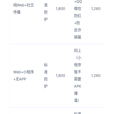
+QQ
纯Web+社交
准
1,800
微信
1,260
传播
防
防红
护
+防
反诈
屏蔽
同上
（小
标
程序
Web+小程序
准
暂不
1,800
1,260
+无APP
防
需要
护
APK
爆
毒）
标准