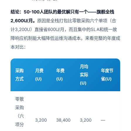
结论：50-100人团队的最优解只有一个——旗舰全栈
2,600U/月。
原因是全栈打包比零散采购六个单项（合
计3,200U）直接省600U/月，而且集中的SLA和统一故
障响应机制能大幅降低运维沟通成本。来看完整的年度成
本对比：
月均
采购
月费
年费
年度节
实际
方式
(U)
(U)
省(U)
(U)
零散
采购
（六
3,200
38,400
3,200
—
项分