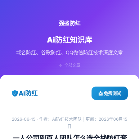
强盛防红
Ai防红知识库
域名防红、谷歌防红、QQ微信防红技术深度文章
← 全部文章
Ai防红
📩 免费测试
2026-06-15 · 作者：Ai防红技术团队 | 更新：2026年06月15
日
一人公司到百人团队怎么选全栈防红套