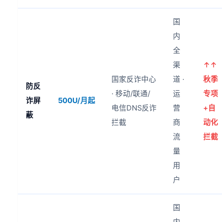
国
内
全
渠
↑↑
国家反诈中心
道 ·
秋季
防反
· 移动/联通/
运
专项
诈屏
500U/月起
电信DNS反诈
营
+自
蔽
拦截
商
动化
流
拦截
量
用
户
国