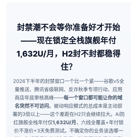
封禁潮不会等你准备好才开始
——现在锁定全栈旗舰年付
1,632U/月，H2封不封都稳得
住？
2026下半年的封禁窗口一个比一个紧——谷歌v5全
量推送、腾讯省级联网、反诈秋季专项行动、应用
商店年底审核高峰——
每一个窗口都可能让你的域
名突然不可访问
。被动响应模式的总成本是主动部
署的3倍以上——这个差距在H2只会继续拉大。Ai防
红旗舰全栈年付仅
1,632U/月
，六线全覆盖+年付锁
价不涨价+3天免费测试。不确定你的业务该选哪一