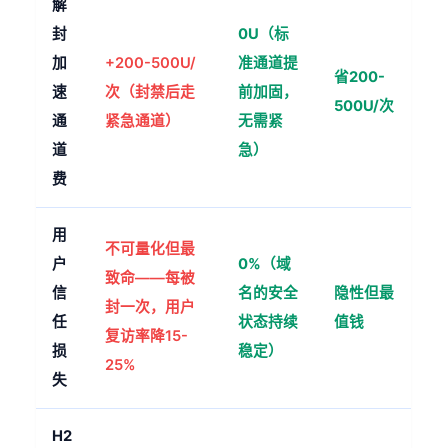
解
封
0U（标
加
+200-500U/
准通道提
省200-
速
次（封禁后走
前加固，
500U/次
通
紧急通道）
无需紧
道
急）
费
用
不可量化但最
户
0%（域
致命——每被
信
名的安全
隐性但最
封一次，用户
任
状态持续
值钱
复访率降15-
损
稳定）
25%
失
H2