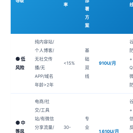
等级
部
率
署
方
案
纯内容站/
个人博客/
基
🟢 低
无社交传
础
+
<15%
910U/月
风险
播/无
双
Q
APP/域名
线
年龄>2年
电商/社
交/工具
+
站/有微信
专
信
🟡 中
分享流量/
30-
业
等风
1,610U/月