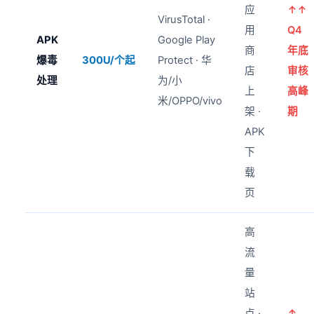
应
↑↑
VirusTotal ·
用
Q4
APK
Google Play
商
年底
爆毒
300U/个起
Protect · 华
店
审核
处理
为/小
上
高峰
米/OPPO/vivo
架 ·
期
APK
下
载
页
高
流
量
站
点 ·
↑