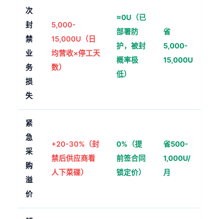
次
≈0U（已
封
5,000-
部署防
省
禁
15,000U（日
护，被封
5,000-
业
均营收×停工天
概率极
15,000U
务
数）
低）
损
失
紧
急
+20-30%（封
0%（提
省500-
采
禁后供应商看
前签合同
1,000U/
购
人下菜碟）
锁定价）
月
溢
价