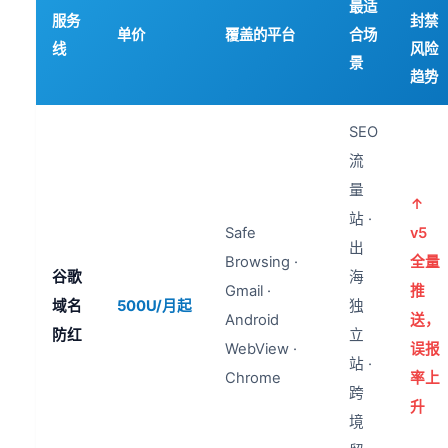
最适
服务
封禁
单价
覆盖的平台
合场
线
风险
景
趋势
SEO
流
量
↑
站 ·
Safe
v5
出
Browsing ·
全量
谷歌
海
Gmail ·
推
域名
500U/月起
独
Android
送，
防红
立
WebView ·
误报
站 ·
Chrome
率上
跨
升
境