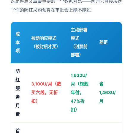
这是整篇文章最重要的一个数据对比——因为它直接决定
了你的防红采购预算在审批会上能不能过：
主动部署
成
被动响应模式
模式
本
差距
（被封后才买）
（封禁前
项
部署）
防
1,632U/
红
3,100U/月（散
月（旗舰
省
服
买六线，无折
年付，
1,468U/
务
扣）
47%折
月
月
扣）
费
首