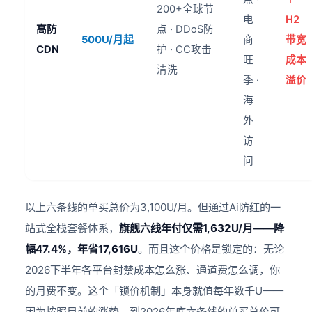
200+全球节
电
H2
高防
点 · DDoS防
500U/月起
商
带宽
CDN
护 · CC攻击
旺
成本
清洗
季 ·
溢价
海
外
访
问
以上六条线的单买总价为3,100U/月。但通过Ai防红的一
站式全栈套餐体系，
旗舰六线年付仅需1,632U/月——降
幅47.4%，年省17,616U
。而且这个价格是锁定的：无论
2026下半年各平台封禁成本怎么涨、通道费怎么调，你
的月费不变。这个「锁价机制」本身就值每年数千U——
因为按照目前的涨势，到2026年底六条线的单买总价可