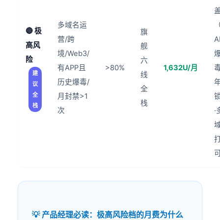
多域名运
🔴 极
旗
营/跨
A
高风
舰
境/Web3/
险
六
有APP且
>80%
1,632U/月
建
线
历史爆毒/
议
全
全
月封禁>1
栈
栈
次
·
💡 产品经理必读：极高风险档的月费为什么