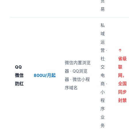
贸
易
私
域
运
营 ·
↑
社
省级
微信内置浏览
QQ
交
联
器 · QQ浏览
微信
800U/月起
电
网，
器 · 微信小程
防红
商 ·
全国
序域名
小
同步
程
封禁
序
业
务