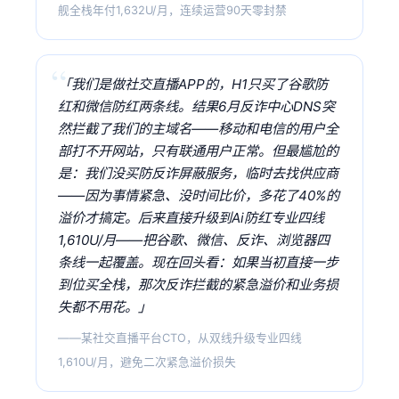
舰全栈年付1,632U/月，连续运营90天零封禁
「我们是做社交直播APP的，H1只买了谷歌防
红和微信防红两条线。结果6月反诈中心DNS突
然拦截了我们的主域名——移动和电信的用户全
部打不开网站，只有联通用户正常。但最尴尬的
是：我们没买防反诈屏蔽服务，临时去找供应商
——因为事情紧急、没时间比价，多花了40%的
溢价才搞定。后来直接升级到Ai防红专业四线
1,610U/月——把谷歌、微信、反诈、浏览器四
条线一起覆盖。现在回头看：如果当初直接一步
到位买全栈，那次反诈拦截的紧急溢价和业务损
失都不用花。」
——某社交直播平台CTO，从双线升级专业四线
1,610U/月，避免二次紧急溢价损失