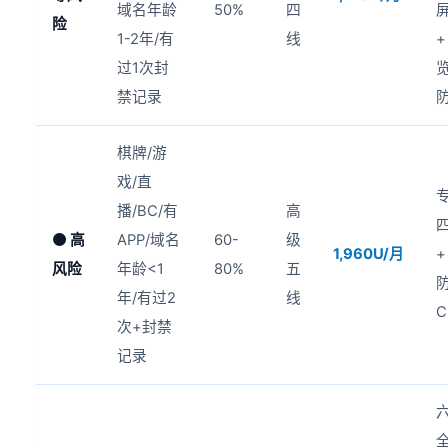
域名年龄
50%
四
险
1-2年/有
线
+
过1次封
禁记录
棋牌/游
戏/直
播/BC/有
高
🟠 高
APP/域名
60-
级
1,960U/月
+
风险
年龄<1
80%
五
年/有过2
线
C
次+封禁
记录