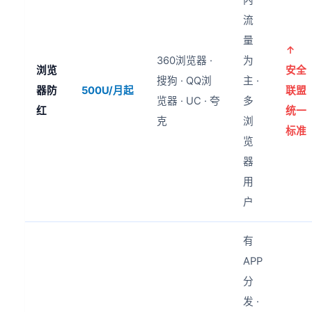
内
流
量
↑
360浏览器 ·
为
浏览
安全
搜狗 · QQ浏
主 ·
器防
500U/月起
联盟
览器 · UC · 夸
多
红
统一
克
浏
标准
览
器
用
户
有
APP
分
发 ·