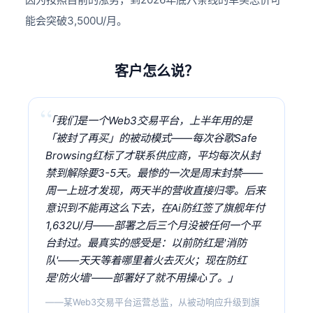
能会突破3,500U/月。
客户怎么说？
「我们是一个Web3交易平台，上半年用的是
「被封了再买」的被动模式——每次谷歌Safe
Browsing红标了才联系供应商，平均每次从封
禁到解除要3-5天。最惨的一次是周末封禁——
周一上班才发现，两天半的营收直接归零。后来
意识到不能再这么下去，在Ai防红签了旗舰年付
1,632U/月——部署之后三个月没被任何一个平
台封过。最真实的感受是：以前防红是'消防
队'——天天等着哪里着火去灭火；现在防红
是'防火墙'——部署好了就不用操心了。」
——某Web3交易平台运营总监，从被动响应升级到旗