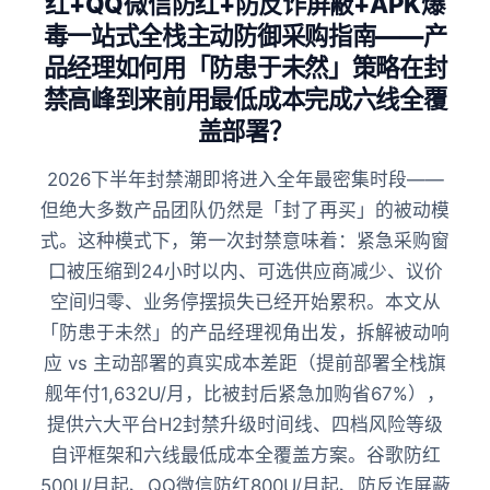
红+QQ微信防红+防反诈屏蔽+APK爆
毒一站式全栈主动防御采购指南——产
品经理如何用「防患于未然」策略在封
禁高峰到来前用最低成本完成六线全覆
盖部署？
2026下半年封禁潮即将进入全年最密集时段——
但绝大多数产品团队仍然是「封了再买」的被动模
式。这种模式下，第一次封禁意味着：紧急采购窗
口被压缩到24小时以内、可选供应商减少、议价
空间归零、业务停摆损失已经开始累积。本文从
「防患于未然」的产品经理视角出发，拆解被动响
应 vs 主动部署的真实成本差距（提前部署全栈旗
舰年付1,632U/月，比被封后紧急加购省67%），
提供六大平台H2封禁升级时间线、四档风险等级
自评框架和六线最低成本全覆盖方案。谷歌防红
500U/月起、QQ微信防红800U/月起、防反诈屏蔽