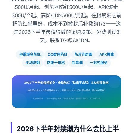
500U/月起、浏览器防红500U/月起、APK爆毒
300U/个起、高防CDN500U/月起。在封禁来之前
把防红部署好，成本不到被封后补救的1/3——这
是2026下半年最值得做的采购决策。免费测试3
天，联系TG:@AICDN。
谷歌域名防红
QQ微信防红
防反诈屏蔽
APK爆毒
主动防御
防患于未然
封禁潮
一站式服务
2026下半年封禁潮前夕 · 全栈防红「防患于未然」主动部署指南
被动响应成本 = 主动部署成本 × 3 → 旗舰年付1,632U/月六线全覆盖 · 锁定H2不涨价
产品经理视角 · 六大平台升级时间线 · 四档风险自评 · 最低成本全覆盖 · TG:@AICDN
2026下半年封禁潮为什么会比上半