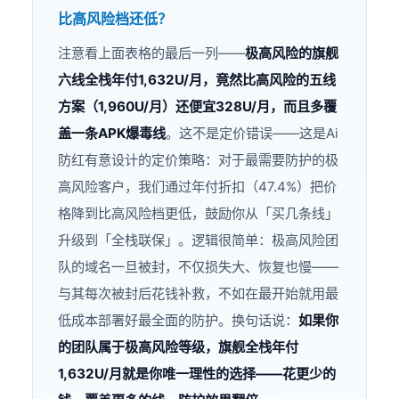
比高风险档还低？
注意看上面表格的最后一列——
极高风险的旗舰
六线全栈年付1,632U/月，竟然比高风险的五线
方案（1,960U/月）还便宜328U/月，而且多覆
盖一条APK爆毒线
。这不是定价错误——这是Ai
防红有意设计的定价策略：对于最需要防护的极
高风险客户，我们通过年付折扣（47.4%）把价
格降到比高风险档更低，鼓励你从「买几条线」
升级到「全栈联保」。逻辑很简单：极高风险团
队的域名一旦被封，不仅损失大、恢复也慢——
与其每次被封后花钱补救，不如在最开始就用最
低成本部署好最全面的防护。换句话说：
如果你
的团队属于极高风险等级，旗舰全栈年付
1,632U/月就是你唯一理性的选择——花更少的