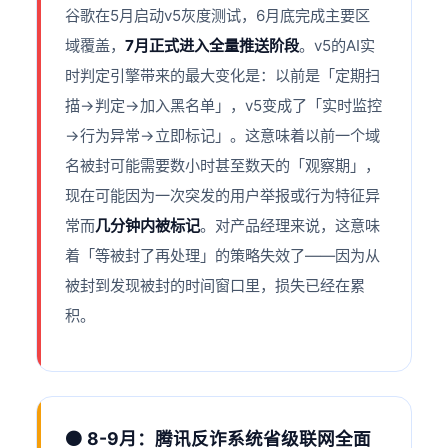
谷歌在5月启动v5灰度测试，6月底完成主要区
域覆盖，
7月正式进入全量推送阶段
。v5的AI实
时判定引擎带来的最大变化是：以前是「定期扫
描→判定→加入黑名单」，v5变成了「实时监控
→行为异常→立即标记」。这意味着以前一个域
名被封可能需要数小时甚至数天的「观察期」，
现在可能因为一次突发的用户举报或行为特征异
常而
几分钟内被标记
。对产品经理来说，这意味
着「等被封了再处理」的策略失效了——因为从
被封到发现被封的时间窗口里，损失已经在累
积。
🟠 8-9月：腾讯反诈系统省级联网全面