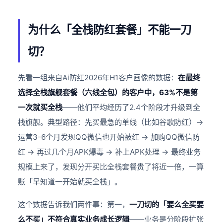
为什么「全栈防红套餐」不能一刀
切？
先看一组来自Ai防红2026年H1客户画像的数据：
在最终
选择全栈旗舰套餐（六线全包）的客户中，63%不是第
一次就买全栈
——他们平均经历了2.4个阶段才升级到全
栈旗舰。典型路径：先买最急的单线（比如谷歌防红）→
运营3-6个月发现QQ微信也开始被红 → 加购QQ微信防
红 → 再过几个月APK爆毒 → 补上APK处理 → 最终业务
规模上来了，发现分开买比全栈套餐贵了将近一倍，一算
账「早知道一开始就买全栈」。
这个数据告诉我们两件事：第一，
一刀切的「要么全买要
么不买」不符合真实业务成长逻辑
——业务是分阶段扩张