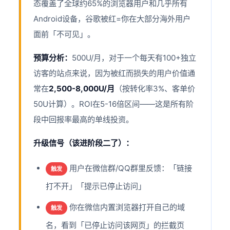
态覆盖了全球约65%的浏览器用户和几乎所有
Android设备，谷歌被红=你在大部分海外用户
面前「不可见」。
预算分析：
500U/月，对于一个每天有100+独立
访客的站点来说，因为被红而损失的用户价值通
常在
2,500-8,000U/月
（按转化率3%、客单价
50U计算）。ROI在5-16倍区间——这是所有阶
段中回报率最高的单线投资。
升级信号（该进阶段二了）：
用户在微信群/QQ群里反馈：「链接
触发
打不开」「提示已停止访问」
你在微信内置浏览器打开自己的域
触发
名，看到「已停止访问该网页」的拦截页