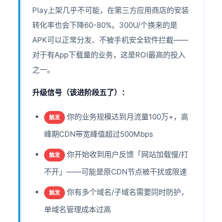
Play上架几乎不可能，在第三方应用商店的安装
转化率也会下降60-80%。300U/个换来的是
APK可以正常分发、不被手机安全软件拦截——
对于有App下载量的业务，这是ROI最高的投入
之一。
升级信号（该进阶段五了）：
你的业务规模达到月流量100万+，高
触发
峰期CDN带宽峰值超过500Mbps
你开始收到用户反馈「网站加载慢/打
触发
不开」——可能是原CDN节点被干扰或限速
你有多个域名/子域名需要同时防护，
触发
单域名管理成本过高