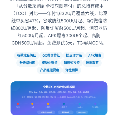
「从分散采购到全栈旗舰年付」的总持有成本
（TCO）对比——年付1,632U/月覆盖六线，比逐
线单买省47%。谷歌防红500U/月起、QQ微信防
红800U/月起、防反诈屏蔽500U/月起、浏览器防
红500U/月起、APK爆毒300U/个起、高防
CDN500U/月起。免费测试3天，TG:@AICDN。
谷歌域名防红
QQ微信防红
防反诈屏蔽
APK爆毒
升级路线图
模块化选型
渐进式投资
按需裁剪
产品经理视角
弹性预算
全栈防红六阶段升级路线图
阶段0 裸奔→ 阶段1 单线→ 阶段2 双线→ 阶段3 四线→ 阶段4 五线→ 阶段5 全栈旗舰
模式：按需裁剪 · 弹性预算 · 随时降级 · 渐进升级 | 全栈旗舰年付1,632U/月=六线全包，比逐线单买省47%
0.裸奔
1.急救
2.双保险
3.四线防守
4.App安全
5.全栈旗舰
全栈年付1,632U/月
免费测试3天
TG:@AICDN