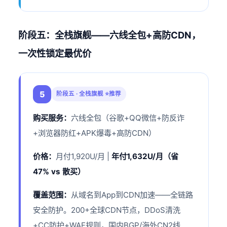
阶段五：全栈旗舰——六线全包+高防CDN，
一次性锁定最优价
5
阶段五 · 全栈旗舰 ⭐推荐
购买服务：
六线全包（谷歌+QQ微信+防反诈
+浏览器防红+APK爆毒+高防CDN）
价格：
月付1,920U/月 |
年付1,632U/月（省
47% vs 散买）
覆盖范围：
从域名到App到CDN加速——全链路
安全防护。200+全球CDN节点，DDoS清洗
+CC防护+WAF规则，国内BGP/海外CN2线