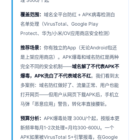
理 300U/个起
覆盖范围：
域名全平台防红 + APK病毒检测白
名单处理（VirusTotal、Google Play
Protect、华为/小米/OV应用商店安全检测）
推荐场景：
你有独立的App（无论Android包还
是上架应用商店）。APK爆毒和域名防红是两种
完全不同的安全机制——
域名解了不代表APK不
爆毒，APK洗白了不代表域名不红
。我们看到太
多案例：域名防红做好了、流量正常、用户也能
打开网页——但用户从网页下载APK后，手机立
马弹「恶意应用」警告，转化率直接腰斩。
预算分析：
APK爆毒处理 300U/个起，按版本更
新频率每月1-2次处理=月均300-600U。一个
APK如果被VirusTotal 5+引擎报毒，在Google