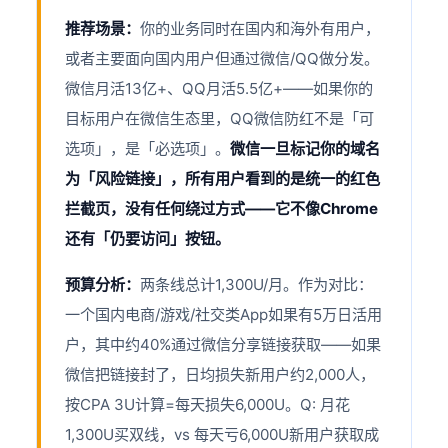
推荐场景：
你的业务同时在国内和海外有用户，
或者主要面向国内用户但通过微信/QQ做分发。
微信月活13亿+、QQ月活5.5亿+——如果你的
目标用户在微信生态里，QQ微信防红不是「可
选项」，是「必选项」。
微信一旦标记你的域名
为「风险链接」，所有用户看到的是统一的红色
拦截页，没有任何绕过方式——它不像Chrome
还有「仍要访问」按钮。
预算分析：
两条线总计1,300U/月。作为对比：
一个国内电商/游戏/社交类App如果有5万日活用
户，其中约40%通过微信分享链接获取——如果
微信把链接封了，日均损失新用户约2,000人，
按CPA 3U计算=每天损失6,000U。Q: 月花
1,300U买双线，vs 每天亏6,000U新用户获取成