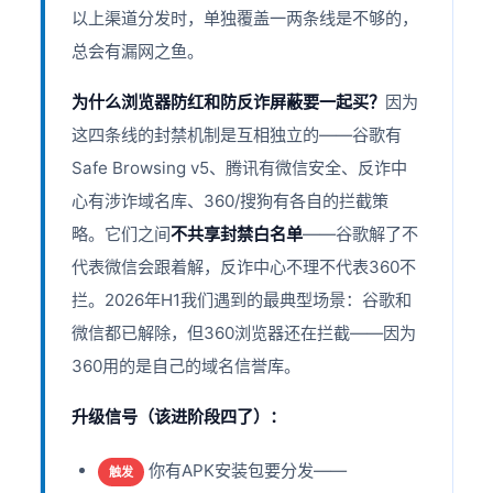
以上渠道分发时，单独覆盖一两条线是不够的，
总会有漏网之鱼。
为什么浏览器防红和防反诈屏蔽要一起买？
因为
这四条线的封禁机制是互相独立的——谷歌有
Safe Browsing v5、腾讯有微信安全、反诈中
心有涉诈域名库、360/搜狗有各自的拦截策
略。它们之间
不共享封禁白名单
——谷歌解了不
代表微信会跟着解，反诈中心不理不代表360不
拦。2026年H1我们遇到的最典型场景：谷歌和
微信都已解除，但360浏览器还在拦截——因为
360用的是自己的域名信誉库。
升级信号（该进阶段四了）：
你有APK安装包要分发——
触发