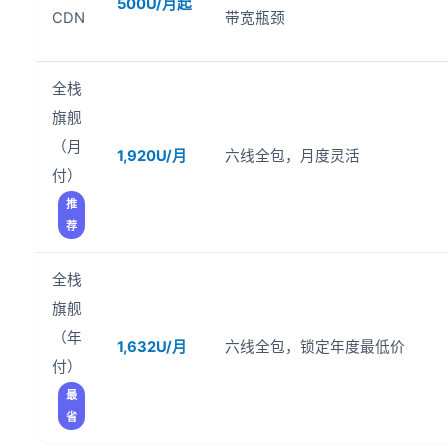
500U/月起
CDN
带宽瓶颈
全栈
旗舰
（月
1,920U/月
六线全包，月度灵活
付）
推
荐
全栈
旗舰
（年
1,632U/月
六线全包，锁定年度最低价
付）
最
省