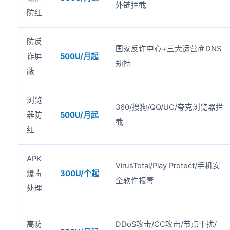
外链拦截
防红
防反
国家反诈中心+三大运营商DNS
诈屏
500U/月起
劫持
蔽
浏览
360/搜狗/QQ/UC/夸克浏览器拦
器防
500U/月起
截
红
APK
VirusTotal/Play Protect/手机安
爆毒
300U/个起
全软件报毒
处理
高防
DDoS攻击/CC攻击/节点干扰/