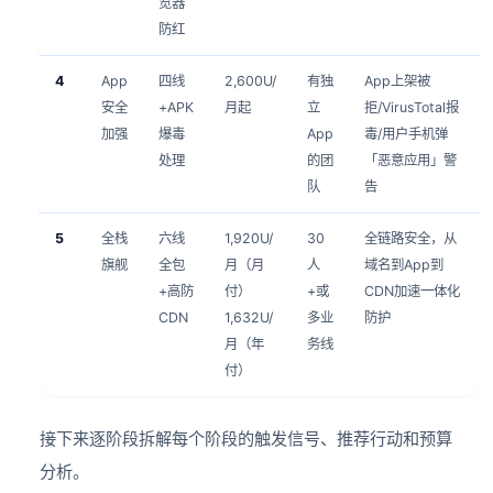
览器
防红
4
App
四线
2,600U/
有独
App上架被
安全
+APK
月起
立
拒/VirusTotal报
加强
爆毒
App
毒/用户手机弹
处理
的团
「恶意应用」警
队
告
5
全栈
六线
1,920U/
30
全链路安全，从
旗舰
全包
月（月
人
域名到App到
+高防
付）
+或
CDN加速一体化
CDN
1,632U/
多业
防护
月（年
务线
付）
接下来逐阶段拆解每个阶段的触发信号、推荐行动和预算
分析。