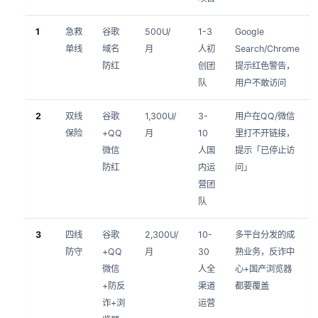
1
急救
谷歌
500U/
1-3
Google
单线
域名
月
人初
Search/Chrome
防红
创团
提示红色警告，
队
用户不敢访问
2
双线
谷歌
1,300U/
3-
用户在QQ/微信
保险
+QQ
月
10
里打不开链接，
微信
人国
提示「已停止访
防红
内运
问」
营团
队
3
四线
谷歌
2,300U/
10-
多平台分发的成
防守
+QQ
月
30
熟业务，反诈中
微信
人全
心+国产浏览器
+防反
渠道
都要覆盖
诈+浏
运营