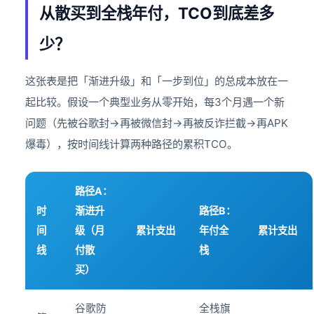
从散买到全栈年付，TCO到底差多
少？
这张表是把「渐进升级」和「一步到位」的总成本放在一
起比较。假设一个典型业务从零开始，每3个月遇一个新
问题（先被谷歌封→再被微信封→再被反诈拦截→再APK
爆毒），按时间线计算两种路径的累积TCO。
路径A：
时
渐进升
路径B：
间
级（月
累计支出
年付全
累计支出
线
付散
栈
买）
谷歌防
全栈旗