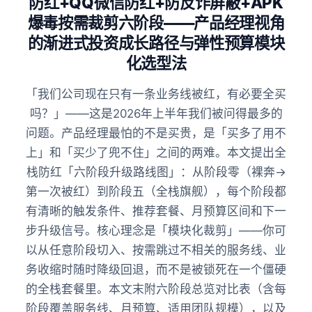
防红+QQ微信防红+防反诈屏蔽+APK
爆毒按需裁剪六阶段——产品经理视角
的渐进式投资成长路径与弹性预算模块
化选型法
「我们公司现在只有一条业务线被红，有必要全买
吗？」——这是2026年上半年我们被问得最多的
问题。产品经理最怕的不是买贵，是「买多了用不
上」和「买少了兜不住」之间的两难。本文提出全
栈防红「六阶段升级路线图」：从阶段零（裸奔→
第一次被红）到阶段五（全栈旗舰），每个阶段都
有清晰的触发条件、推荐套餐、月预算区间和下一
步升级信号。核心理念是「模块化裁剪」——你可
以从任意阶段切入、按需跳过不相关的服务线、业
务收缩时随时降级回退，而不是被锁死在一个僵硬
的全栈套餐里。本文末附六阶段总览对比表（含每
阶段覆盖服务线、月预算、适用团队规模），以及