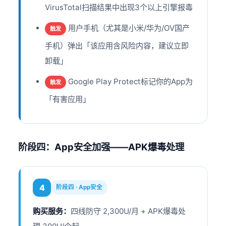
VirusTotal扫描结果中出现3个以上引擎报毒
用户手机（尤其是小米/华为/OV国产
触发
手机）弹出「该应用含风险内容，建议立即
卸载」
Google Play Protect标记你的App为
触发
「有害应用」
阶段四：App安全加强——APK爆毒处理
4
阶段四 · App安全
购买服务：
四线防守 2,300U/月 + APK爆毒处