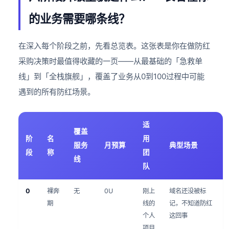
的业务需要哪条线？
在深入每个阶段之前，先看总览表。这张表是你在做防红
采购决策时最值得收藏的一页——从最基础的「急救单
线」到「全栈旗舰」，覆盖了业务从0到100过程中可能
遇到的所有防红场景。
适
覆盖
阶
名
用
服务
月预算
典型场景
段
称
团
线
队
0
裸奔
无
0U
刚上
域名还没被标
期
线的
记，不知道防红
个人
这回事
项目