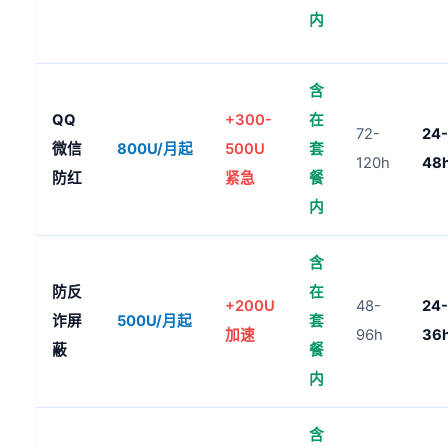
内
含
QQ
+300-
在
72-
24
微信
800U/月起
500U
套
120h
48
防红
紧急
餐
内
含
防反
在
+200U
48-
24
诈屏
500U/月起
套
加速
96h
36
蔽
餐
内
含