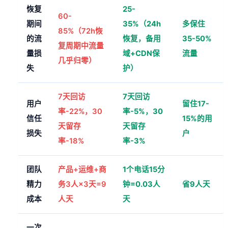
恢复
25-
60-
期间
35%（24h
多保住
85%（72h恢
的流
恢复，备用
35-50%
复周期中流量
量损
域+CDN保
流量
几乎归零）
失
护）
7天回访
7天回访
用户
留住17-
率-22%，30
率-5%，30
信任
15%的用
天留存
天留存
损失
户
率-18%
率-3%
团队
产品+运维+商
1个电话15分
精力
务3人×3天=9
钟=0.03人
省9人天
成本
人天
天
一次