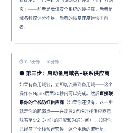
看提示是「已停止访问该网页」还是「非官方网
页」——前者是腾讯安全系统的硬拦截，后者是
域名频控评分不足，后者的恢复速度远快于前
者。
⏱ T+5分钟 — 10分钟
🟠 第三步：启动备用域名+联系供应商
如果有备用域名，立即切流量到备用域——这个
操作在Nginx层面30秒内可以完成。然后
直接联
系你的全栈防红供应商
（如果你还没有，这一步
就是你的脆弱点——在凌晨2点临时找供应商意
味着至少2-3小时的匹配和沟通时间）。如果你
已经签了全栈预置套餐，这个电话的流程是：