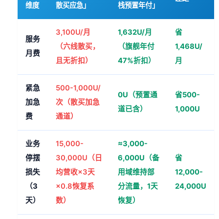
维度
散买应急」
栈预置年付」
3,100U/月
1,632U/月
省
服务
（六线散买，
（旗舰年付
1,468U/
月费
且无折扣）
47%折扣）
月
紧急
500-1,000U/
0U（预置通
省500-
加急
次（散买加急
道已含）
1,000U
费
通道）
业务
15,000-
≈3,000-
停摆
30,000U（日
6,000U（备
省
损失
均营收×3天
用域维持部
12,000-
（3
×0.8恢复系
分流量，1天
24,000U
天）
数）
恢复）