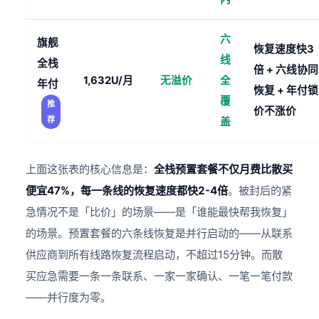
六
旗舰
恢复速度快3
线
全栈
倍 + 六线协同
1,632U/月
无溢价
全
年付
恢复 + 年付锁
覆
推
价不涨价
荐
盖
上面这张表的核心信息是：
全栈预置套餐不仅月费比散买
便宜47%，每一条线的恢复速度都快2-4倍
。被封后的紧
急情况不是「比价」的场景——是「谁能最快帮我恢复」
的场景。预置套餐的六条线恢复是并行启动的——从联系
供应商到所有线路恢复流程启动，不超过15分钟。而散
买应急需要一条一条联系、一家一家确认、一笔一笔付款
——并行度为零。