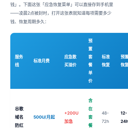
钱」。下面这张「应急恢复菜单」可以直接存到手机里
——凌晨2点被封时，打开这张表就知道每项需要多少
钱、恢复周期多久：
预
置
服务
应急散
套
标准
预
标准月费
线
买溢价
餐
恢复
恢
单
价
含
谷歌
在
+200U
48-
12-
域名
500U/月起
套
加急
72h
24
防红
餐