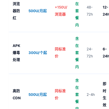
浏览
在
+150U/
48-
12-
器防
500U/月起
套
浏览器
72h
24
红
餐
内
含
APK
在
同标准
24-
6-
爆毒
300U/个起
套
价
72h
24
处理
餐
内
含
即
在
高防
同标准
时
500U/月起
套
2-4h
CDN
价
生
餐
效
内