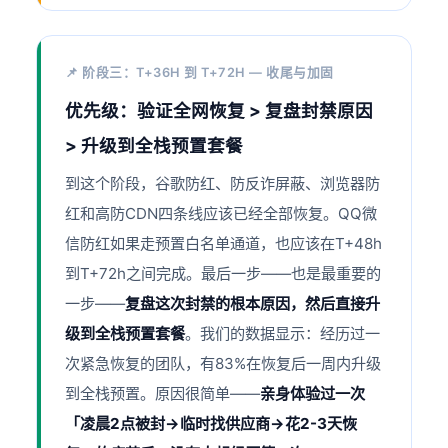
📌 阶段三：T+36H 到 T+72H — 收尾与加固
优先级：验证全网恢复 > 复盘封禁原因
> 升级到全栈预置套餐
到这个阶段，谷歌防红、防反诈屏蔽、浏览器防
红和高防CDN四条线应该已经全部恢复。QQ微
信防红如果走预置白名单通道，也应该在T+48h
到T+72h之间完成。最后一步——也是最重要的
一步——
复盘这次封禁的根本原因，然后直接升
级到全栈预置套餐
。我们的数据显示：经历过一
次紧急恢复的团队，有83%在恢复后一周内升级
到全栈预置。原因很简单——
亲身体验过一次
「凌晨2点被封→临时找供应商→花2-3天恢