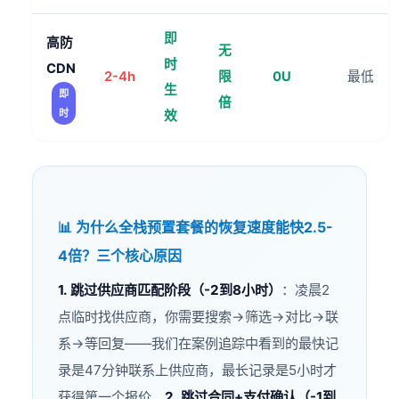
即
高防
无
时
CDN
2-4h
限
0U
最低
生
即
倍
时
效
📊 为什么全栈预置套餐的恢复速度能快2.5-
4倍？三个核心原因
1. 跳过供应商匹配阶段（-2到8小时）
：凌晨2
点临时找供应商，你需要搜索→筛选→对比→联
系→等回复——我们在案例追踪中看到的最快记
录是47分钟联系上供应商，最长记录是5小时才
获得第一个报价。
2. 跳过合同+支付确认（-1到