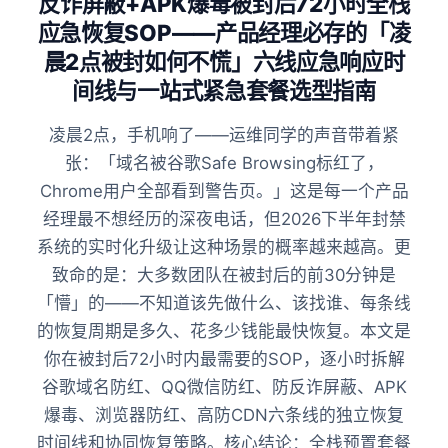
反诈屏蔽+APK爆毒被封后72小时全栈
应急恢复SOP——产品经理必存的「凌
晨2点被封如何不慌」六线应急响应时
间线与一站式紧急套餐选型指南
凌晨2点，手机响了——运维同学的声音带着紧
张：「域名被谷歌Safe Browsing标红了，
Chrome用户全部看到警告页。」这是每一个产品
经理最不想经历的深夜电话，但2026下半年封禁
系统的实时化升级让这种场景的概率越来越高。更
致命的是：大多数团队在被封后的前30分钟是
「懵」的——不知道该先做什么、该找谁、每条线
的恢复周期是多久、花多少钱能最快恢复。本文是
你在被封后72小时内最需要的SOP，逐小时拆解
谷歌域名防红、QQ微信防红、防反诈屏蔽、APK
爆毒、浏览器防红、高防CDN六条线的独立恢复
时间线和协同恢复策略。核心结论：全栈预置套餐