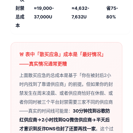
封禁
≈19,000-
≈4,632-
省75-
总成
37,000U
7,632U
80%
本
🚨 表中「散买应急」成本是「最好情况」
——真实情况通常更糟
上面散买应急的总成本是基于「你在被封后2小
时内找到了靠谱供应商」的前提。但如果你的封
禁发生在周末凌晨、或者供应商恰好在休假、或
者你同时被三个平台封禁需要三家不同的供应商
——真实的时间线可能是：
30分钟找到谷歌防
红供应商→2小时找到QQ微信供应商→半天后
才意识到反诈DNS也封了还要再找一家
。这个过