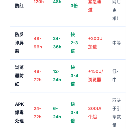
120h
48h
紧急通
网后
防红
3倍
道
更
难）
防反
快
48-
24-
+200U
诈屏
2-3
中等
96h
36h
加速
蔽
倍
浏览
快
48-
12-
+150U/
低-
器防
3-4
72h
24h
浏览器
中
红
倍
取决
APK
快
24-
6-
300U/
于引
爆毒
3-4
72h
24h
个起
擎数
处理
倍
量