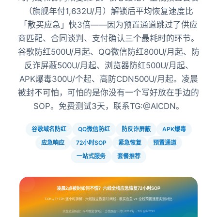
（旗舰年付1,632U/月）解锁后平均恢复速度比
「散买应急」快3倍——因为预置通道跳过了供应
商匹配、合同谈判、支付确认三个最耗时的环节。
谷歌防红500U/月起、QQ微信防红800U/月起、防
反诈屏蔽500U/月起、浏览器防红500U/月起、
APK爆毒300U/个起、高防CDN500U/月起。凌晨
被封不可怕，可怕的是你没有一个写好放在手边的
SOP。免费测试3天，联系TG:@AICDN。
谷歌域名防红
QQ微信防红
防反诈屏蔽
APK爆毒
应急响应
72小时SOP
紧急恢复
预置通道
一站式服务
套餐推荐
凌晨2点被封如何不慌？六线全栈应急恢复72小时SOP
T-0h→T+72h 逐小时拆解 · 六线独立恢复时间线 · 散买应急 vs 全栈预置速度实测对比
预置通道解锁：平均恢复快3倍 · 全栈旗舰年付1,632U/月 · TG:@AICDN