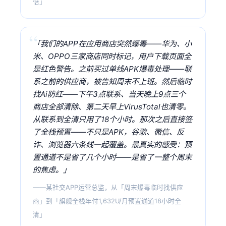
倍」
「我们的APP在应用商店突然爆毒——华为、小
米、OPPO三家商店同时标记，用户下载页面全
是红色警告。之前买过单线APK爆毒处理——联
系之前的供应商，被告知周末不上班。然后临时
找Ai防红——下午3点联系、当天晚上9点三个
商店全部清除、第二天早上VirusTotal也清零。
从联系到全清只用了18个小时。那次之后直接签
了全栈预置——不只是APK，谷歌、微信、反
诈、浏览器六条线一起覆盖。最真实的感受：预
置通道不是省了几个小时——是省了一整个周末
的焦虑。」
——某社交APP运营总监，从「周末爆毒临时找供应
商」到「旗舰全栈年付1,632U/月预置通道18小时全
清」