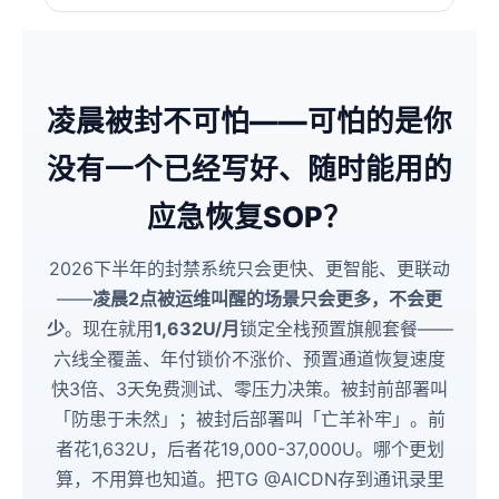
凌晨被封不可怕——可怕的是你
没有一个已经写好、随时能用的
应急恢复SOP？
2026下半年的封禁系统只会更快、更智能、更联动
——
凌晨2点被运维叫醒的场景只会更多，不会更
少
。现在就用
1,632U/月
锁定全栈预置旗舰套餐——
六线全覆盖、年付锁价不涨价、预置通道恢复速度
快3倍、3天免费测试、零压力决策。被封前部署叫
「防患于未然」；被封后部署叫「亡羊补牢」。前
者花1,632U，后者花19,000-37,000U。哪个更划
算，不用算也知道。把TG @AICDN存到通讯录里