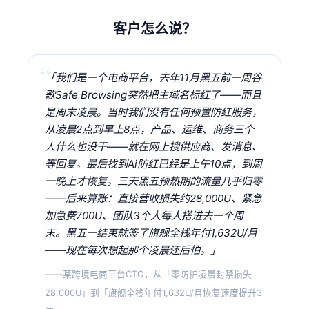
客户怎么说？
「我们是一个电商平台，去年11月黑五前一周谷
歌Safe Browsing突然把主域名标红了——而且
是周末凌晨。当时我们没有任何预置防红服务，
从凌晨2点到早上8点，产品、运维、商务三个
人什么也没干——就在网上搜供应商、发消息、
等回复。最后找到Ai防红已经是上午10点，到周
一晚上才恢复。三天黑五预热期的流量几乎归零
——后来算账：直接营收损失约28,000U、紧急
加急费700U、团队3个人每人搭进去一个周
末。黑五一结束就签了旗舰全栈年付1,632U/月
——现在每次想起那个凌晨还后怕。」
——某跨境电商平台CTO，从「零防护凌晨封禁损失
28,000U」到「旗舰全栈年付1,632U/月恢复速度提升3