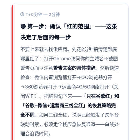
⏱ T+0分钟 — 2分钟
🔴 第一步：确认「红的范围」——这条
决定了后面的每一步
不要上来就去找供应商。先花2分钟搞清楚到底
哪里红了：打开Chrome访问你的主域名→截图
警告页面→注意
警告文案的具体措辞
。然后快速
检查：微信内置浏览器打开→QQ浏览器打开
→360浏览器打开→运营商4G/5G网络打开（关
闭WiFi）。把结果记下来——
「只在谷歌红」和
「谷歌+微信+运营商三线全红」的恢复策略完
全不同
。如果三线全红，说明已经触发了跨平台
联动封禁，必须走全栈应急恢复通道——单线处
理会浪费时间。