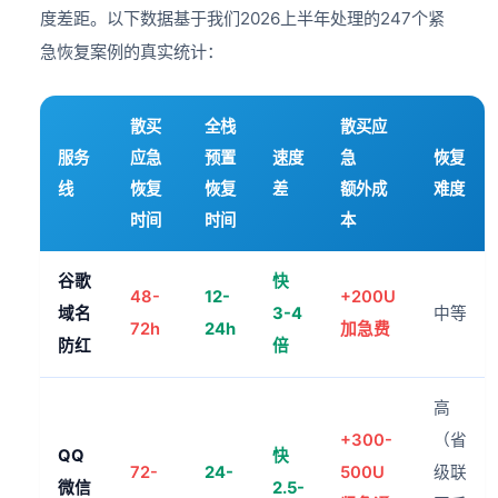
度差距。以下数据基于我们2026上半年处理的247个紧
急恢复案例的真实统计：
散买
全栈
散买应
服务
应急
预置
速度
急
恢复
线
恢复
恢复
差
额外成
难度
时间
时间
本
谷歌
快
48-
12-
+200U
域名
3-4
中等
72h
24h
加急费
防红
倍
高
+300-
（省
QQ
快
72-
24-
500U
级联
微信
2.5-