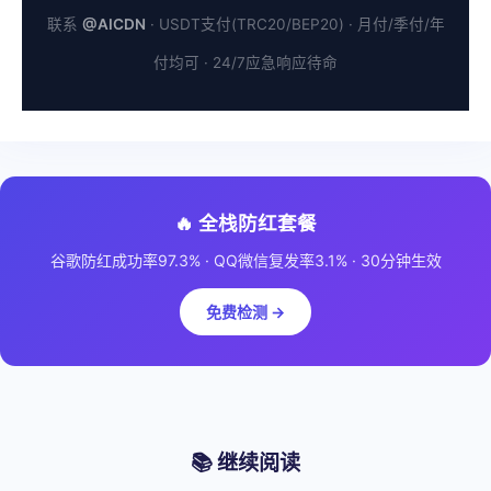
联系
@AICDN
· USDT支付(TRC20/BEP20) · 月付/季付/年
付均可 · 24/7应急响应待命
🔥 全栈防红套餐
谷歌防红成功率97.3% · QQ微信复发率3.1% · 30分钟生效
免费检测 →
📚 继续阅读